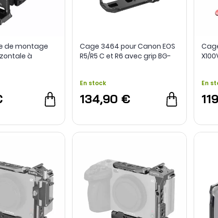
ue de montage
Cage 3464 pour Canon EOS
Cage
izontale à
R5/R5 C et R6 avec grip BG-
X100V
44 pour Sony A1 /
R10 - SmallRig
ie FX - SmallRig
En stock
En st
€
134,90 €
11