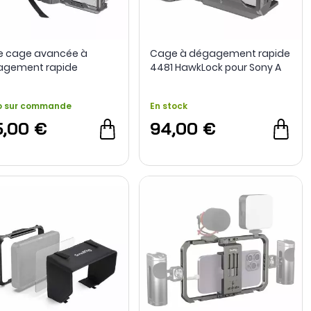
de cage avancée à
Cage à dégagement rapide
agement rapide
4481 HawkLock pour Sony A
Lock 4771 pour Sony FX3
7R V / A 7 IV / A 7S III / A 1 -
0 - SmallRig
SmallRig
o sur commande
En stock
5,00 €
94,00 €