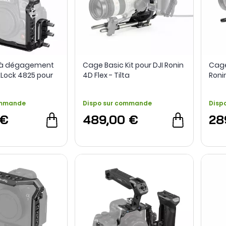
e à dégagement
Cage Basic Kit pour DJI Ronin
Cage
Lock 4825 pour
4D Flex - Tilta
Ronin
GH6 - SmallRig
ommande
Dispo sur commande
Disp
 €
489,00 €
28