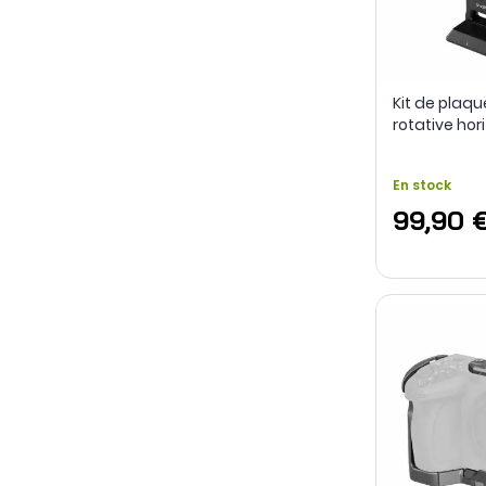
Kit de plaq
rotative hor
verticale 42
A7 / A9 / sér
En stock
99,90 