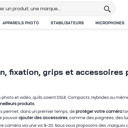
Revendeur DJI N°1 en France
Livr
APPAREILS PHOTO
STABILISATEURS
MICROPHONES
, fixation, grips et accessoires
s photo et vidéo, qu’ils soient DSLR, Compacts, Hybrides ou mê
meilleurs produits
.
us permet, dans un premier temps, de
protéger votre caméra
to
e pouvoir
ajouter des accessoires
, comme des poignées, des lum
tre caméra via une vis ¼-20. Nous vous proposons des
marques d