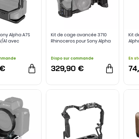
ony Alpha A7S
Kit de cage avancée 3710
Kit 
IV/A1 avec
Rhinoceros pour Sony Alpha
Alph
ip VG-C4EM -
7R V / A7 IV / A7S III - SmallRig
ommande
Dispo sur commande
En st
 €
329,90 €
74