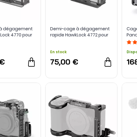
e à dégagement
Demi-cage à dégagement
Cage
Lock 4770 pour
rapide HawkLock 4772 pour
Pana
X30 - SmallRig
Sony FX3 / FX30 - SmallRig
En stock
Disp
 €
75,00 €
16