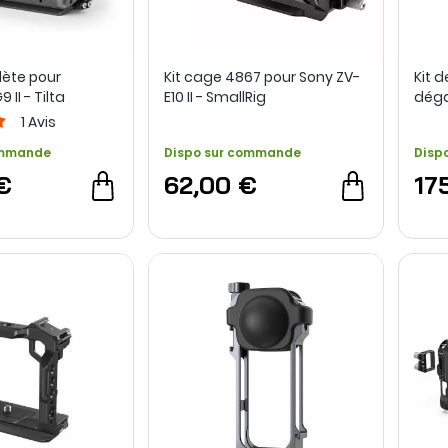
ète pour
Kit cage 4867 pour Sony ZV-
Kit 
II - Tilta
E10 II - SmallRig
dég
Hawk
1
Avis
/ FX3
ommande
Dispo sur commande
Disp
€
62,00 €
17