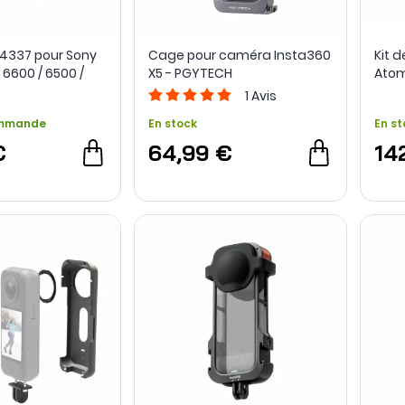
4337 pour Sony
Cage pour caméra Insta360
Kit 
 6600 / 6500 /
X5 - PGYTECH
Atom
lRig
1
Avis
ommande
En stock
En st
€
64,99 €
14