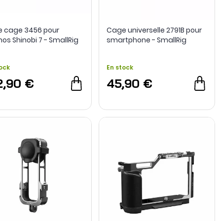
de cage 3456 pour
Cage universelle 2791B pour
os Shinobi 7 - SmallRig
smartphone - SmallRig
ock
En stock
2,90 €
45,90 €