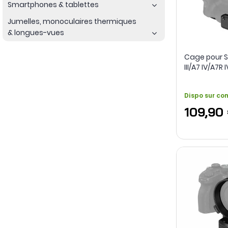
Smartphones & tablettes
Jumelles, monoculaires thermiques
& longues-vues
Cage pour S
III/A7 IV/A7R 
batterie gr
SmallRig
Dispo sur c
109,90