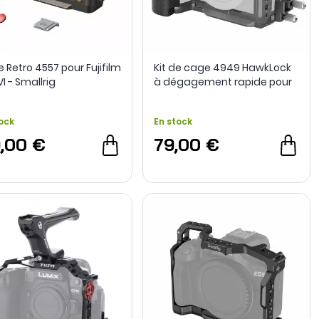
 Retro 4557 pour Fujifilm
Kit de cage 4949 HawkLock
I - Smallrig
à dégagement rapide pour
Sony ZV-E10 II - SmallRig
ock
En stock
9,00 €
79,00 €