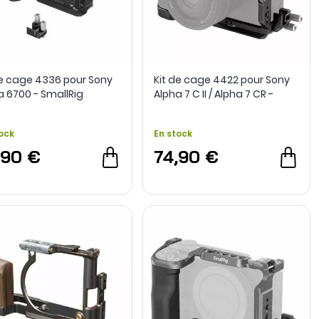
de cage 4336 pour Sony
Kit de cage 4422 pour Sony
a 6700 - SmallRig
Alpha 7 C II / Alpha 7 CR -
SmallRig
ock
En stock
,90 €
74,90 €