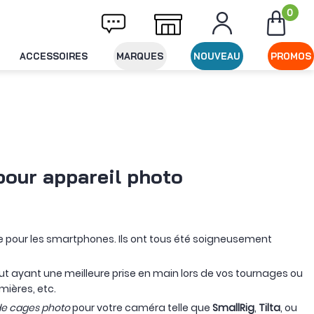
0
aison offerte dès 49€ d'achat
Expédition l
ACCESSOIRES
MARQUES
NOUVEAU
PROMOS
 pour appareil photo
me pour les smartphones. Ils ont tous été soigneusement
ut ayant une meilleure prise en main lors de vos tournages ou
ières, etc.
e cages photo
pour votre caméra telle que
SmallRig
,
Tilta
, ou