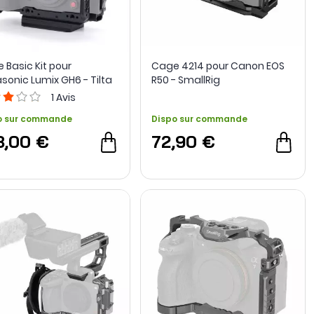
 Basic Kit pour
Cage 4214 pour Canon EOS
sonic Lumix GH6 - Tilta
R50 - SmallRig
1
Avis
o sur commande
Dispo sur commande
8,00 €
72,90 €