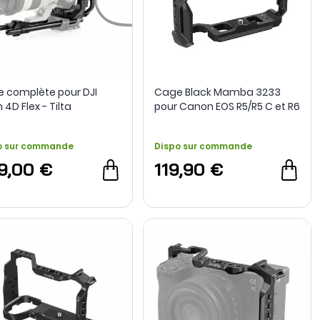
 complète pour DJI
Cage Black Mamba 3233
 4D Flex - Tilta
pour Canon EOS R5/R5 C et R6
- SmallRig
o sur commande
Dispo sur commande
9,00 €
119,90 €