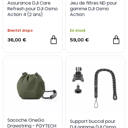
Assurance DJI Care
Jeu de filtres ND pour
Refresh pour DJI Osmo
gamme DJI Osmo
Action 4 (2 ans)
Action
Bientôt dispo
En stock
36,00 €
59,00 €
Sacoche OneGo
Support buccal pour
Drawstring - PGYTECH
DJI gamme DJI Osmo