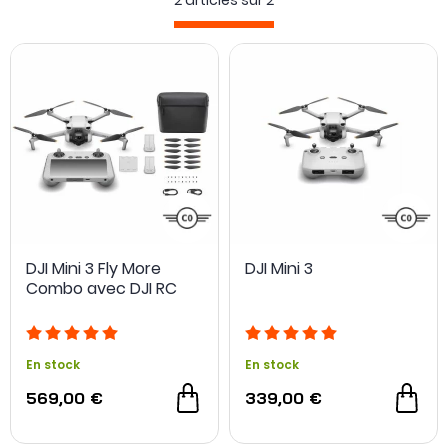
2 articles sur
2
Choisir un Fly More Combo pour le DJI Mini 3 ou le DJI Mini 3
Pro vous permettra d'avoir plus d'
accessoires
. C'est une
solution très intéressante car vous cumulez notamment
plus de batteries.
DJI Mini 3 Fly More
DJI Mini 3
Combo avec DJI RC
En stock
En stock
569,00 €
339,00 €