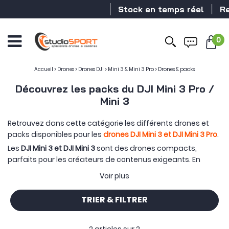
Stock en temps réel
Rev
0
Accueil
>
Drones
>
Drones DJI
>
Mini 3 & Mini 3 Pro
>
Drones & packs
Découvrez les packs du DJI Mini 3 Pro /
Mini 3
Retrouvez dans cette catégorie les différents drones et
packs disponibles pour les
drones DJI Mini 3 et DJI Mini 3 Pro
.
Les
DJI Mini 3 et DJI Mini 3
sont des drones compacts,
parfaits pour les créateurs de contenus exigeants. En
dessous des
250 grammes
, ils permettent de se soustraire
Voir plus
à des obligations contraignantes en termes de législation
pour la pratique d'un drone en France et en Europe. Avec
TRIER & FILTRER
des capacités vidéo et photo impressionnantes pour leur
petites tailles, les DJI Mini 3 / DJI Mini 3 Pro promettent de
belles réalisations grâce à leurs
capteurs 1/1,3"
.