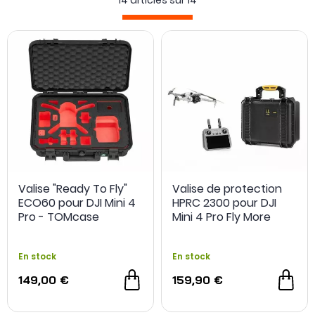
14 articles sur
14
Avec différents formats et capacité de rangements, c’est
le must have en termes d’
accessoires
pour vous permettre
d’emmener votre DJI Mini 4 Pro dans tous vos
déplacements.
Valise "Ready To Fly"
Valise de protection
ECO60 pour DJI Mini 4
HPRC 2300 pour DJI
Pro - TOMcase
Mini 4 Pro Fly More
Combo - HPRC
En stock
En stock
149,00 €
159,90 €