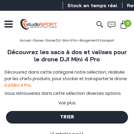
Stock en temps réel
Revend
0
Accueil
>
Drones
>
Drones DJI
>
Mini 4 Pro
>
Rangement & transport
Découvrez les sacs à dos et valises pour
le drone DJI Mini 4 Pro
Découvrez dans cette catégorie notre sélection, réalisée
par les chefs produits, pour stocker et transporter le drone
DJI Mini 4 Pro
.
Vous retrouverez dans cette sélection diverses options
pour convenir au mieux à vos besoins :
sac à dos pour DJI
Voir plus
Mini 4 Pro
, valise de transport pressurisée,
sac de transport
adapté au format cabine
, etc… Vous retrouverez donc des
TRIER
rangements conçus par DJI mais également par d’autres
marques spécialistes dans le domaine tel que PGYTECH,
HPRC, etc ….