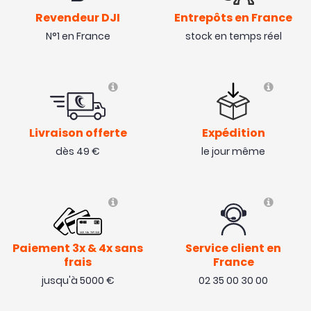
Revendeur DJI
Entrepôts en France
N°1 en France
stock en temps réel
NOUVEAU
NOUVEAU
Livraison offerte
Expédition
dès 49 €
le jour même
Paiement 3x & 4x sans
Service client en
frais
France
jusqu'à 5000 €
02 35 00 30 00