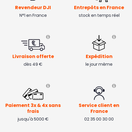
Revendeur DJI
Entrepôts en France
N°1 en France
stock en temps réel
NOUVEAU
NOUVEAU
Livraison offerte
Expédition
dès 49 €
le jour même
Paiement 3x & 4x sans
Service client en
frais
France
jusqu'à 5000 €
02 35 00 30 00