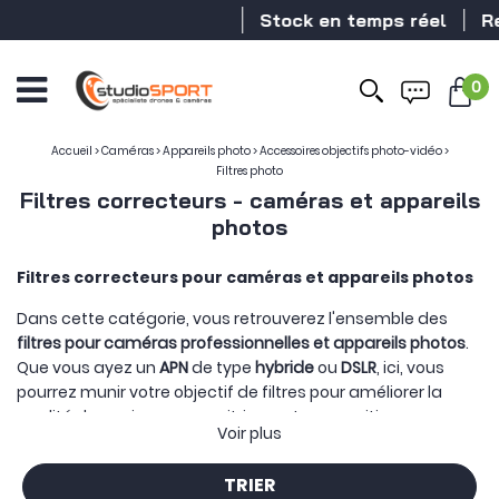
Stock en temps réel
Revendeur
0
Accueil
>
Caméras
>
Appareils photo
>
Accessoires objectifs photo-vidéo
>
Filtres photo
Filtres correcteurs - caméras et appareils
photos
Filtres correcteurs pour caméras et appareils photos
Dans cette catégorie, vous retrouverez l'ensemble des
filtres pour caméras professionnelles et appareils photos
.
Que vous ayez un
APN
de type
hybride
ou
DSLR
, ici, vous
pourrez munir votre objectif de filtres pour améliorer la
qualité de vos images, maitriser votre exposition ou
Voir plus
appliquer des effets optiques ciblés.
TRIER