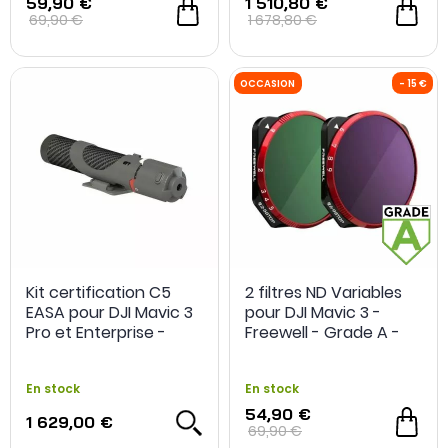
59,90 €
1 510,80 €
69,90 €
1 678,80 €
Kit certification C5
2 filtres ND Variables
EASA pour DJI Mavic 3
pour DJI Mavic 3 -
Pro et Enterprise -
Freewell - Grade A -
Dronavia
Occasion
En stock
En stock
54,90 €
1 629,00 €
69,90 €