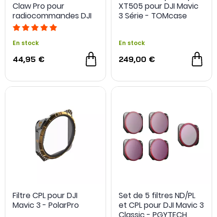
Claw Pro pour
XT505 pour DJI Mavic
radiocommandes DJI
3 Série - TOMcase
RC Pro et Smart
Controller - LifThor
En stock
En stock
44,95 €
249,00 €
Filtre CPL pour DJI
Set de 5 filtres ND/PL
Mavic 3 - PolarPro
et CPL pour DJI Mavic 3
Classic - PGYTECH