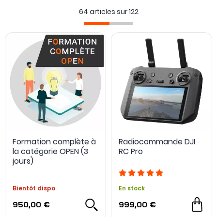
alternatives compatibles de haute qualité, sélectionnées
64 articles sur
122
pour optimiser votre expérience de vol. Trouvez les
équipements essentiels pour prolonger l’autonomie des
batteries, améliorer la stabilité de votre drone en vol et
protéger votre matériel.
Formation complète à
Radiocommande DJI
la catégorie OPEN (3
RC Pro
jours)
Bientôt dispo
En stock
950,00 €
999,00 €