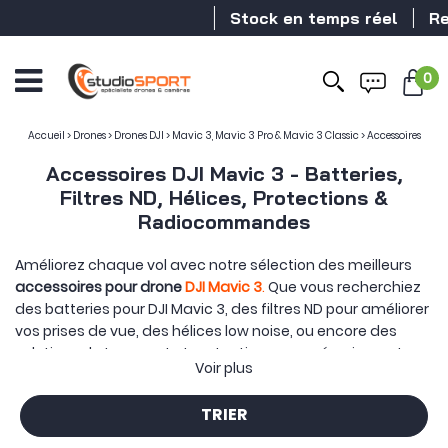
Stock en temps réel
Revendeur DJ
0
Accueil
>
Drones
>
Drones DJI
>
Mavic 3, Mavic 3 Pro & Mavic 3 Classic
>
Accessoires
Accessoires DJI Mavic 3 - Batteries,
Filtres ND, Hélices, Protections &
Radiocommandes
Améliorez chaque vol avec notre sélection des meilleurs
accessoires pour drone
DJI Mavic 3
.
Que vous recherchiez
des batteries pour DJI Mavic 3, des filtres ND pour améliorer
vos prises de vue, des hélices low noise, ou encore des
solutions de transport et protections pour sécuriser votre
Voir plus
drone, nous avons tout ce qu’il vous faut.
Retrouvez ici les meilleurs accessoires pour DJI Mavic 3,
TRIER
Mavic 3 Classic, Mavic 3 Cine,
Mavic 3 Pro
et
Mavic 3 Pro
Cine
, incluant les
produits officiels
DJI
ainsi que des