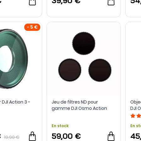
€
39,90 €
54
- 5 €
r DJI Action 3 -
Jeu de filtres ND pour
Obje
gamme DJI Osmo Action
DJI 
En stock
En st
€
59,00 €
45
19,90 €