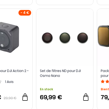
- 4 €
our DJI Action 2 -
Set de filtres ND pour DJI
Pack 
Osmo Nano
pour
GoPr
1
Avis
En stock
Bient
€
69,99 €
79
29,90 €