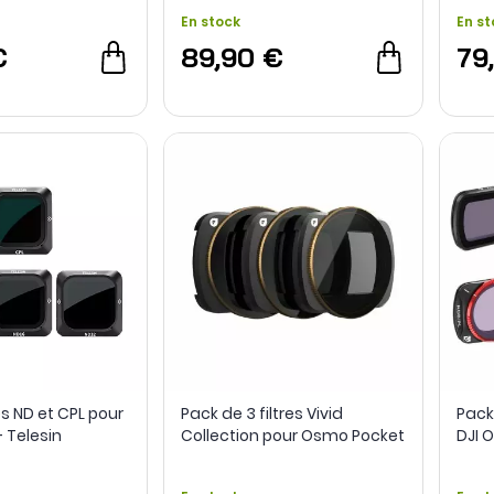
En stock
En st
€
89,90 €
79
res ND et CPL pour
Pack de 3 filtres Vivid
Pack 
- Telesin
Collection pour Osmo Pocket
DJI 
3 - PolaPro
3 - F