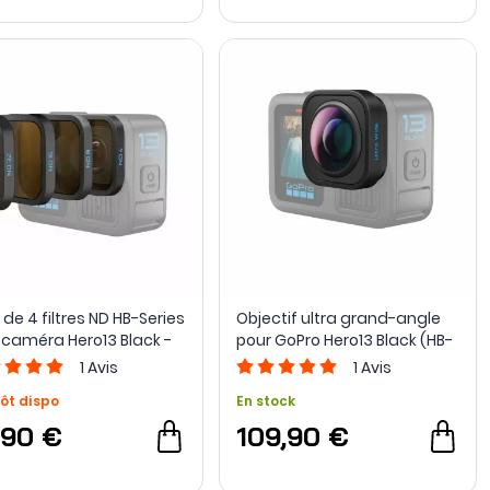
de 4 filtres ND HB-Series
Objectif ultra grand-angle
 caméra Hero13 Black -
pour GoPro Hero13 Black (HB-
o
Series)
1
Avis
1
Avis
ôt dispo
En stock
,90 €
109,90 €