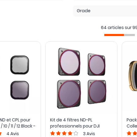
Grade
64 articles sur
9
s ND et CPL pour
Kit de 4 filtres ND-PL
Pack 
10 / 11 / 12 Black -
professionnels pour DJI
Coll
Action 2 - PGYTECH
Pocke
4
Avis
3
Avis