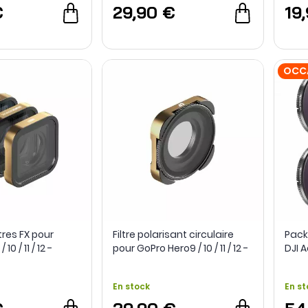
€
29,90 €
19
OCC
tres FX pour
Filtre polarisant circulaire
Pack 
10 / 11 / 12 -
pour GoPro Hero9 / 10 / 11 / 12 -
DJI A
PolarPro
Grad
En stock
En st