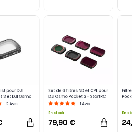
Mist pour DJI
Set de 6 filtres ND et CPL pour
Filt
 3 et DJI Osmo
DJI Osmo Pocket 3 - StartRC
Pock
2
Avis
1
Avis
En stock
En st
€
79,90 €
24