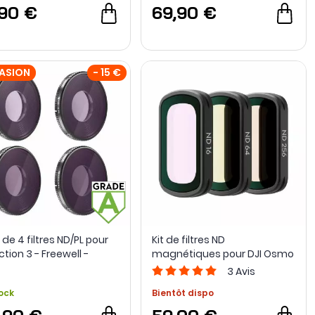
,90 €
69,90 €
ASION
- 15 €
de 4 filtres ND/PL pour
Kit de filtres ND
ction 3 - Freewell -
magnétiques pour DJI Osmo
e A - Occasion
Pocket 3 et Osmo Pocket 4
3
Avis
ock
Bientôt dispo