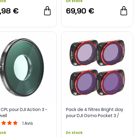
ock
En stock
,98 €
69,90 €
e CPL pour DJI Action 3 -
Pack de 4 filtres Bright day
well
pour DJI Osmo Pocket 3 /
Pocket 4 - Freewell
1
Avis
ock
En stock