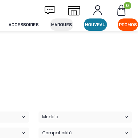
0
ison offerte dès 49€ d'achat
Expédition le
ACCESSOIRES
MARQUES
NOUVEAU
PROMOS
Modèle
Compatibilité