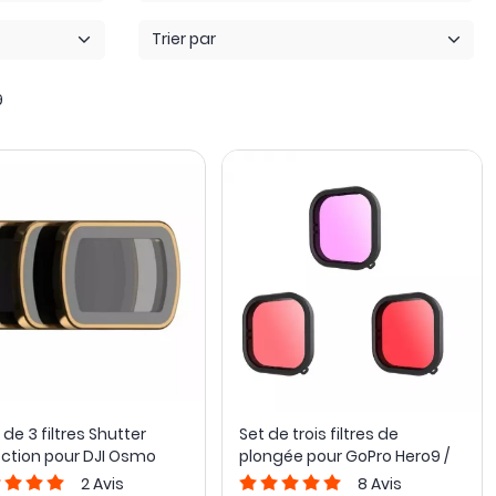
Trier par
9
de 3 filtres Shutter
Set de trois filtres de
ection pour DJI Osmo
plongée pour GoPro Hero9 /
t 3 - PolarPro
10 / 11 / 12 - Telesin
2
Avis
8
Avis