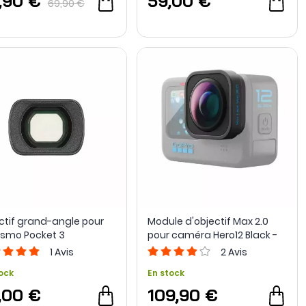
,90 €
59,00 €
69,90 €
ctif grand-angle pour
Module d'objectif Max 2.0
Osmo Pocket 3
pour caméra Hero12 Black -
GoPro
1
Avis
2
Avis
ock
En stock
,00 €
109,90 €