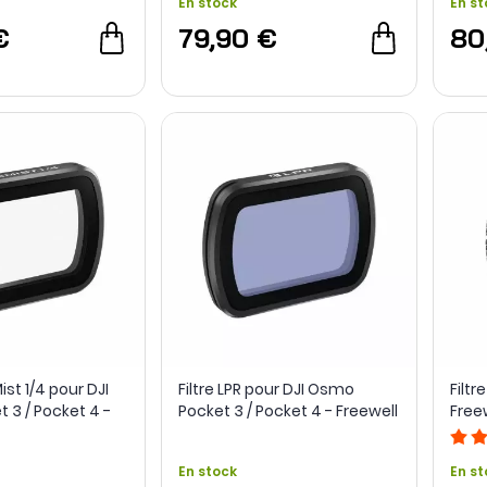
En stock
En st
€
79,90 €
80
ist 1/4 pour DJI
Filtre LPR pour DJI Osmo
Filtr
 3 / Pocket 4 -
Pocket 3 / Pocket 4 - Freewell
Free
En stock
En st