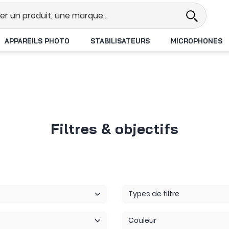
Revendeur DJI N°1 en France
Livra
APPAREILS PHOTO
STABILISATEURS
MICROPHONES
Filtres & objectifs
Types de filtre
Couleur