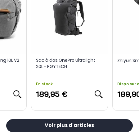
ng 10L V2
Sac à dos OnePro Ultralight
Zhiyun Sm
20L - PGYTECH
En stock
Dispo sur
189,95 €
189,9
Voir plus d'articles