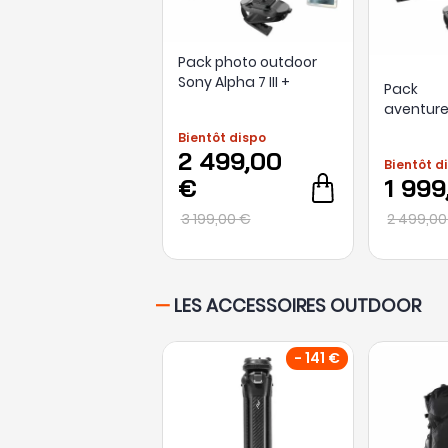
Pack photo outdoor
Sony Alpha 7 III +
Pack
optique 24-150mm +
aventure
carte SD 64Go +
Sony Alp
Bientôt dispo
extension de garantie
optique 
2 499,00
+ fixation sac à dos +
Bientôt d
carte SD
batterie
€
1 999
fixation 
seconde 
3 199,00 €
2 499,00
—
LES ACCESSOIRES OUTDOOR
- 141 €