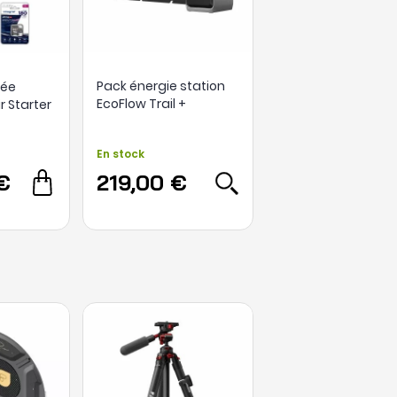
Pack énergie station
née
EcoFlow Trail +
r Starter
panneau solaire 45W
e
ral 128Go
En stock
 à dos
€
219,00 €