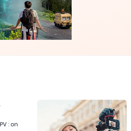
?
PV : on