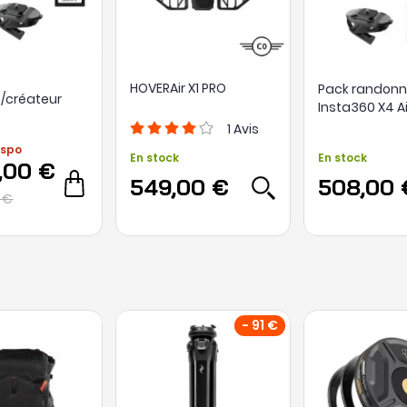
HOVERAir X1 PRO
Pack randon
/créateur
Insta360 X4 Ai
ha 6700 +
Bundle + cart
1
Avis
18-105mm +
microSD Integ
ispo
 64Go +
En stock
En stock
+ fixation sac
,00 €
sac à dos +
549,00 €
508,00 
batterie
 €
- 91 €