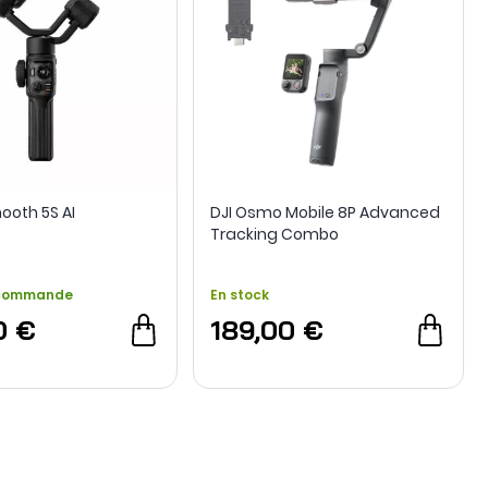
ooth 5S AI
DJI Osmo Mobile 8P Advanced
Tracking Combo
 commande
En stock
0 €
189,00 €