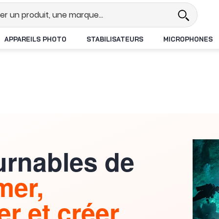
Revendeur DJI N°1 en France
Livra
APPAREILS PHOTO
STABILISATEURS
MICROPHONES
urnables de
lmer,
r et créer