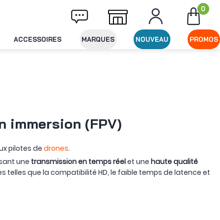
0
vraison offerte dès 49€ d'achat
Expédition
ACCESSOIRES
MARQUES
NOUVEAU
PROMOS
en immersion (FPV)
x pilotes de
drones
.
ssant une
transmission en temps réel
et une
haute qualité
lles que la compatibilité HD, le faible temps de latence et