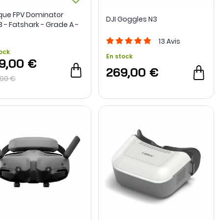
ue FPV Dominator
DJI Goggles N3
 - Fatshark - Grade A -
sion
13
Avis
ock
En stock
9,00 €
269,00 €
,00 €