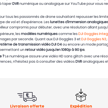
 à taper
DVR
numérique ou analogique sur YouTube pour vous r
ur tous les passionnés de drone souhaitant repousser les limites
 de vol et d’expérience. Les
lunettes d’immersion analogique
meilleur compromis pour débuter, avec une résolution allant jusqu
périeure, les
modèles numériques
comme les
DJI Goggles Inte
0 images par seconde. Quant aux DJI Goggles 3 et
DJI Goggles N3
,
ystème de transmission vidéo DJI O4
ou encore un mode partage 
 permettant un
retour vidéo jusqu’en 1080p à 90 ips
.
e ?
Le numérique assure une vidéo HD sans glitch avec une résolu
érences, n’hésitez pas à consulter des vidéos
DVR
analogiques e
Livraison offerte
Expédition