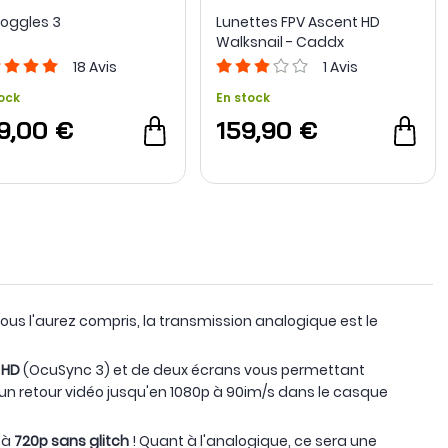
Goggles 3
Lunettes FPV Ascent HD
Walksnail - Caddx
18
Avis
1
Avis
ock
En stock
9,00 €
159,90 €
Vous l'aurez compris, la transmission analogique est le
 HD
(OcuSync 3) et de deux écrans vous permettant
r un retour vidéo jusqu'en 1080p à 90im/s dans le casque
'à
720p sans glitch
! Quant à l'analogique, ce sera une