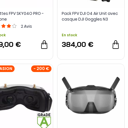
ttes FPV SKY04O PRO -
Pack FPV DJI O4 Air Unit avec
one
casque DJI Goggles N3
2
Avis
ock
En stock
9,00 €
384,00 €
ASION
- 200 €