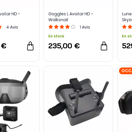
vatar HD -
Goggles L Avatar HD -
Lune
Walksnail
Skyz
4
Avis
1
Avis
En stock
En st
 €
235,00 €
52
OCC