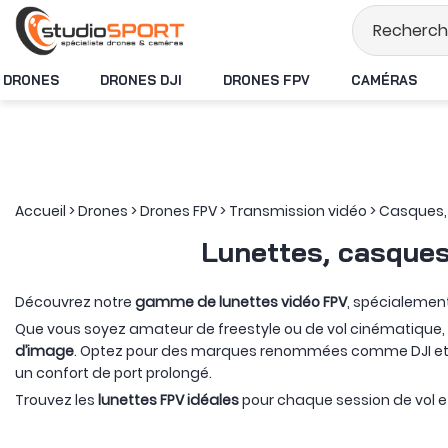
Stock en temps réel
DRONES
DRONES DJI
DRONES FPV
CAMÉRAS
Accueil
>
Drones
>
Drones FPV
>
Transmission vidéo
>
Casques,
Lunettes, casques
Découvrez notre
gamme de lunettes vidéo FPV
, spécialemen
Que vous soyez amateur de freestyle ou de vol cinématique,
d’image
. Optez pour des marques renommées comme DJI et Fa
un confort de port prolongé.
Trouvez les
lunettes FPV idéales
pour chaque session de vol et