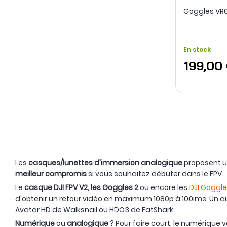
Goggles VR0
En stock
199,00
Les
casques/lunettes d'immersion analogique
proposent un
meilleur compromis
si vous souhaitez débuter dans le FPV.
Le
casque DJI FPV V2, les Goggles 2
ou encore les
DJI Goggle
d'obtenir un retour vidéo en maximum 1080p à 100ims. Un a
Avatar HD de Walksnail ou HDO3 de FatShark.
Numérique
ou
analogique
? Pour faire court, le numérique