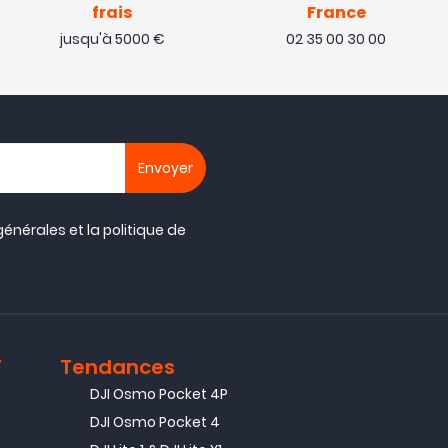
frais
France
jusqu'à 5000 €
02 35 00 30 00
générales
et la
politique de
T
Tendances
DJI Osmo Pocket 4P
DJI Osmo Pocket 4