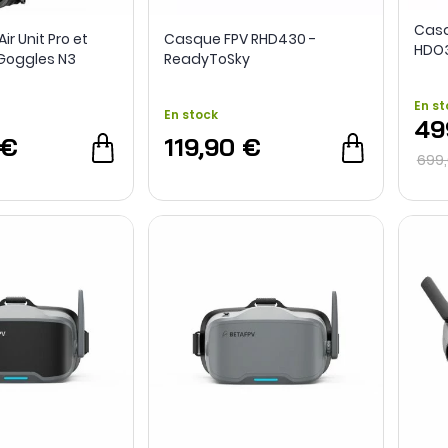
Casq
ir Unit Pro et
Casque FPV RHD430 -
HDO3
Goggles N3
ReadyToSky
Occa
En st
En stock
49
 €
119,90 €
699