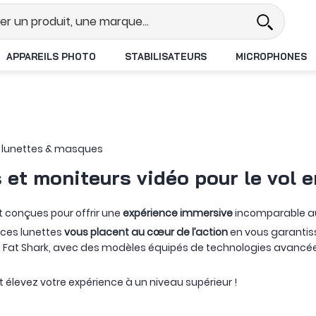
Revendeur DJI N°1 en France
Li
APPAREILS PHOTO
STABILISATEURS
MICROPHONES
 lunettes & masques
 et moniteurs vidéo pour le vol 
t conçues pour offrir une
expérience immersive
incomparable au
 ces lunettes
vous placent au cœur de l’action
en vous garanti
t Shark, avec des modèles équipés de technologies avancées te
 élevez votre expérience à un niveau supérieur !