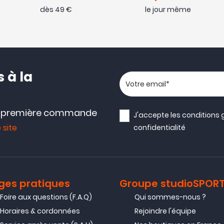
dès 49 €
le jour même
 à la
Votre adresse email
e première commande
J'accepte les
conditions 
 site
confidentialité
ges pratiques
Groupe studioSPOR
Foire aux questions (F.A.Q)
Qui sommes-nous ?
Horaires & cordonnées
Rejoindre l'équipe