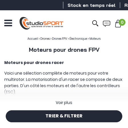
Stock en temps réel
Reven
0
Ouvrir
le
menu
Accueil
>
Drones
>
Drones FPV
>
Électronique
>
Moteurs
Moteurs pour drones FPV
Moteurs pour drones racer
Voici une sélection complète de moteurs pour votre
multirotor. La motorisation d'un racer se compose de deux
parties. D'un côté les moteurs et de l'autre les contrôleurs
(ESC).
Les moteurs et ESC disposent de caractéristiques
Voir plus
techniques assez complexes. Pour vous accompagner,
studioSPORT vous propose un lexique récapitulatif :
TRIER & FILTRER
Kv
: Les Kv correspondent au nombre de tours par minute
qui sont réalisés sous 1V par votre moteur.