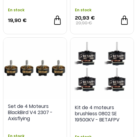
En stock
En stock
20,93 €
19,90 €
29,90 €
Set de 4 Moteurs
Kit de 4 moteurs
BlackBird V4 2307 -
brushless 0802 SE
Axisflying
19500KV - BETAFPV
En stock
En stock