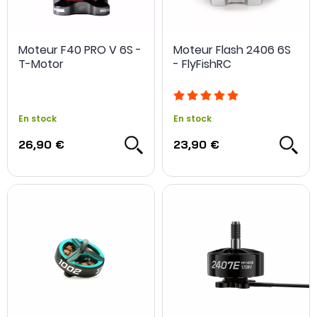
Moteur F40 PRO V 6S -
Moteur Flash 2406 6S
T-Motor
- FlyFishRC
NOUVEAU
En stock
En stock
26,90 €
23,90 €