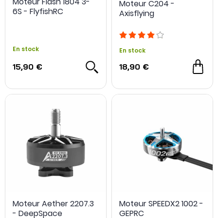
Moteur Flash 1804 3-
Moteur C204 -
6S - FlyfishRC
Axisflying
En stock
En stock
15,90 €
18,90 €
Moteur Aether 2207.3
Moteur SPEEDX2 1002 -
- DeepSpace
GEPRC