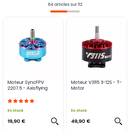
64 articles sur
112
La tension
: Les ESC disposent d'un nombre de Volt
maximal. Cela permettra de sélectionner la batterie
optimale (2S=7.4V, 3S= 11.1V, 4S=14.8V, 6S=22.2V)
Ampérage
: L'ampérage des ESC, par exemple 20A, doit
être supérieur à l'ampérage de votre moteur.
BEC
: Certains ESC sont équipés d'une sortie 5V (BEC) afin
d'alimenter un autre équipement.
Moteur SyncFPV
Moteur V3115 3-12S - T-
2207.5 - Axisflying
Motor
En stock
En stock
19,90 €
49,90 €