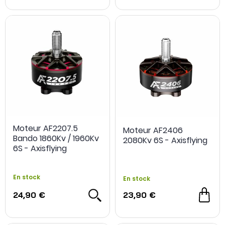
Moteur AF2207.5
Moteur AF2406
Bando 1860Kv / 1960Kv
2080Kv 6S - Axisflying
6S - Axisflying
En stock
En stock
NOUVEAU
24,90 €
23,90 €