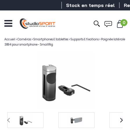
Stock en temps réel
Reve
0
Accueil
>
Caméras
>
Smartphones & tablettes
>
Supports & fixations
>
Poignée latérale
3894 pour smartphone - SmallRig