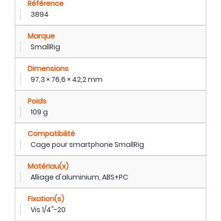
Référence
3894
Marque
SmallRig
Dimensions
97,3 × 76,6 × 42,2 mm
Poids
109 g
Compatibilité
Cage pour smartphone SmallRig
Matériau(x)
Alliage d'aluminium, ABS+PC
Fixation(s)
Vis 1/4"-20