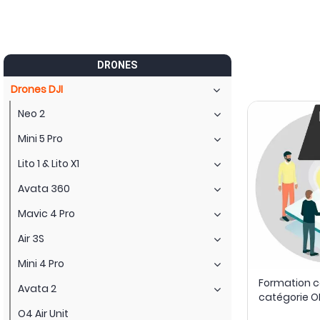
DRONES
Drones DJI
Neo 2
Mini 5 Pro
Lito 1 & Lito X1
Avata 360
Mavic 4 Pro
Air 3S
Mini 4 Pro
Formation c
Avata 2
catégorie OP
O4 Air Unit