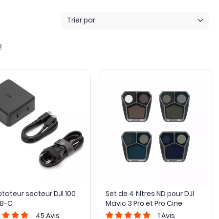
Trier par
2
tateur secteur DJI 100
Set de 4 filtres ND pour DJI
SB-C
Mavic 3 Pro et Pro Cine
45
Avis
1
Avis