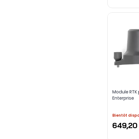
Module RTK 
Enterprise
Bientôt disp
649,20