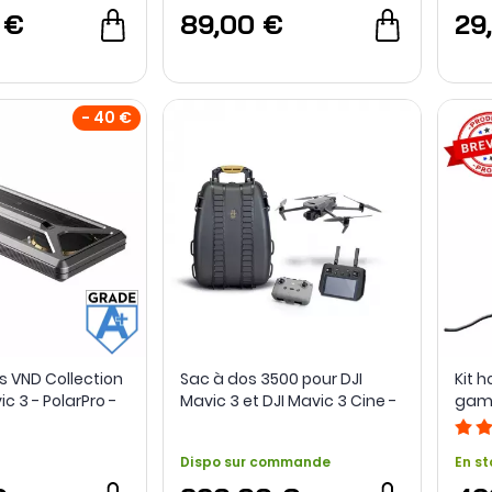
 €
89,00 €
29
- 40 €
res VND Collection
Sac à dos 3500 pour DJI
Kit 
c 3 - PolarPro -
Mavic 3 et DJI Mavic 3 Cine -
gamm
Occasion
HPRC
Dispo sur commande
En st