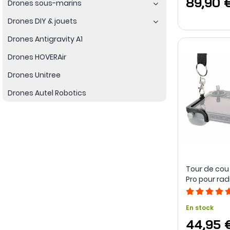
89,90 
Drones sous-marins
Drones DIY & jouets
Drones Antigravity A1
Drones HOVERAir
Drones Unitree
Drones Autel Robotics
Tour de cou 
Pro pour r
DJI RC Pro e
- LifThor
En stock
44,95 