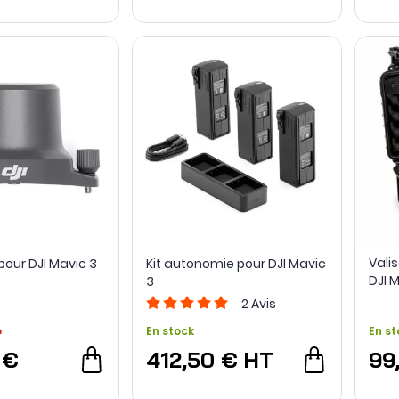
Vali
pour DJI Mavic 3
Kit autonomie pour DJI Mavic
DJI 
3
2
Avis
o
En stock
En st
 €
412,50 €
HT
99