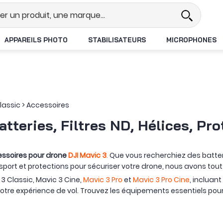
Revendeur DJI N°1 en France
Livra
APPAREILS PHOTO
STABILISATEURS
MICROPHONES
lassic
>
Accessoires
atteries, Filtres ND, Hélices, 
ssoires pour drone
DJI Mavic 3
.
Que vous recherchiez des batterie
sport et protections pour sécuriser votre drone, nous avons tout 
 3 Classic, Mavic 3 Cine,
Mavic 3 Pro
et
Mavic 3 Pro Cine
, incluant
tre expérience de vol. Trouvez les équipements essentiels pour 