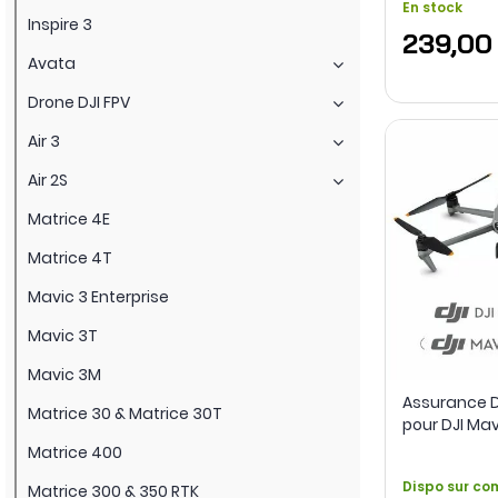
En stock
Inspire 3
239,00
Avata
Drone DJI FPV
Air 3
Air 2S
Matrice 4E
Matrice 4T
Mavic 3 Enterprise
Mavic 3T
Mavic 3M
Assurance D
Matrice 30 & Matrice 30T
pour DJI Mavi
an)
Matrice 400
Dispo sur c
Matrice 300 & 350 RTK