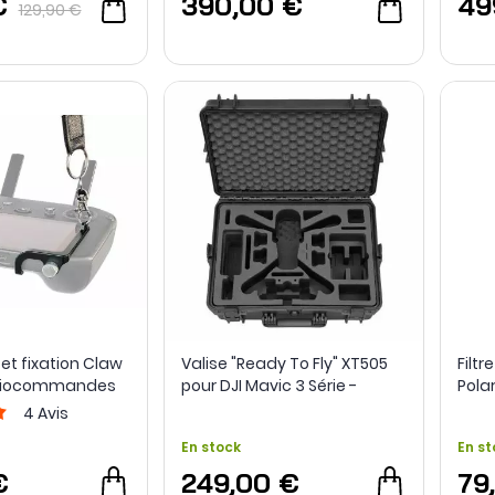
€
390,00 €
49
129,90 €
et fixation Claw
Valise "Ready To Fly" XT505
Filtr
adiocommandes
pour DJI Mavic 3 Série -
Pola
t Smart Controller
TOMcase
4
Avis
En stock
En st
€
249,00 €
79