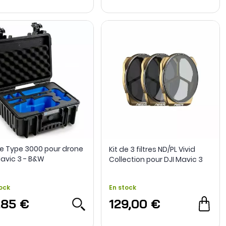
se Type 3000 pour drone
Kit de 3 filtres ND/PL Vivid
Mavic 3 - B&W
Collection pour DJI Mavic 3
Pro - PolarPro
ock
En stock
,85 €
129,00 €