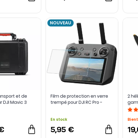
NOUVEAU
ansport et de
Film de protection en verre
2 hél
r DJI Mavic 3
trempé pour DJI RC Pro -
gamm
YTECH
Sunsky
En stock
Bient
 €
5,95 €
19