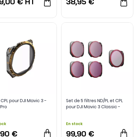
9,00 €
HT
38,95 €
e CPL pour DJI Mavic 3 -
Set de 5 filtres ND/PL et CPL
rPro
pour DJI Mavic 3 Classic -
PGYTECH
ock
En stock
,90 €
99,90 €