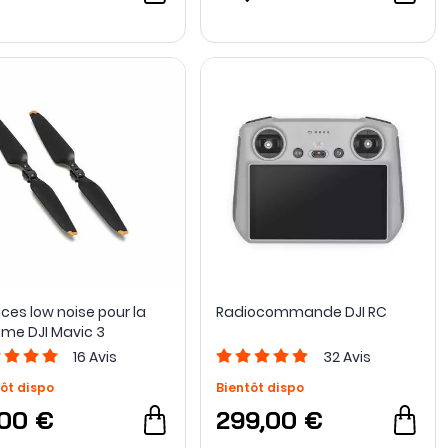
ices low noise pour la
Radiocommande DJI RC
e DJI Mavic 3
16
Avis
32
Avis
ôt dispo
Bientôt dispo
,00 €
299,00 €