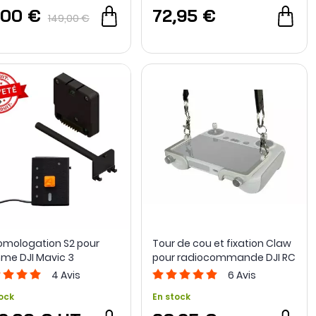
,00 €
72,95 €
149,00 €
homologation S2 pour
Tour de cou et fixation Claw
e DJI Mavic 3
pour radiocommande DJI RC
/ RC 2 - LifThor
4
Avis
6
Avis
ock
En stock