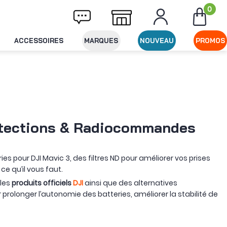
0
ison offerte dès 49€ d'achat
Expédition le
ACCESSOIRES
MARQUES
NOUVEAU
PROMOS
Protections & Radiocommandes
s pour DJI Mavic 3, des filtres ND pour améliorer vos prises
ce qu’il vous faut.
 les
produits officiels
DJI
ainsi que des alternatives
prolonger l’autonomie des batteries, améliorer la stabilité de