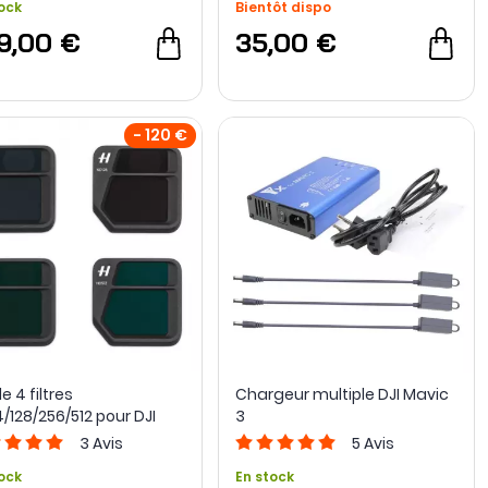
ock
Bientôt dispo
9,00 €
35,00 €
- 120 €
e 4 filtres
Chargeur multiple DJI Mavic
/128/256/512 pour DJI
3
c 3
3
Avis
5
Avis
ock
En stock