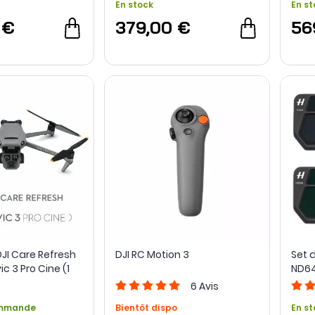
En stock
En st
 €
379,00 €
56
JI Care Refresh
DJI RC Motion 3
Set d
c 3 Pro Cine (1
ND64
Mavi
6
Avis
ommande
Bientôt dispo
En st