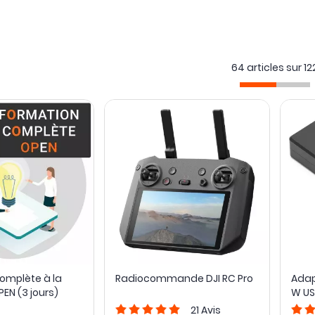
64 articles sur
12
omplète à la
Radiocommande DJI RC Pro
Adap
EN (3 jours)
W U
21
Avis