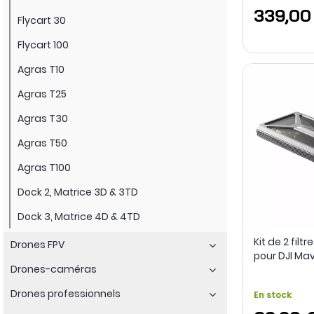
339,00
Flycart 30
Flycart 100
Agras T10
Agras T25
Agras T30
Agras T50
Agras T100
Dock 2, Matrice 3D & 3TD
Dock 3, Matrice 4D & 4TD
Kit de 2 filt
Drones FPV
pour DJI Mavi
Drones-caméras
Grade A+ - 
Drones professionnels
En stock