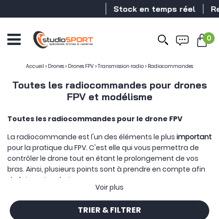
Stock en temps réel
Revendeu
0
Accueil
>
Drones
>
Drones FPV
>
Transmission radio
>
Radiocommandes
Toutes les radiocommandes pour drones
FPV et modélisme
Toutes les radiocommandes pour le drone FPV
La radiocommande est l'un des éléments le plus
important
pour la pratique du FPV. C'est elle qui vous permettra de
contrôler le drone tout en étant le prolongement de vos
bras. Ainsi, plusieurs points sont à prendre en compte afin
de faire votre choix :
Voir plus
Le
form factor
, c'est à dire la forme de la
radiocommande, la prise en main est importante il faut
TRIER & FILTRER
donc voir si vous souhaitez plus une radio se