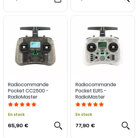
Ainsi, sur cette page vous retrouverez différents
modèles
phares
correspondant à ces différents points comme la
Tango 2 de TBS, la QX7 de Frsky, la TX16S de RadioMaster,
Commando 8 de iFlight, mais aussi des radiocommandes
uniques comme la
DJI RC Motion 2
...
Radiocommande
Radiocommande
Pocket CC2500 -
Pocket ELRS -
RadioMaster
RadioMaster
En stock
En stock
65,90 €
77,90 €