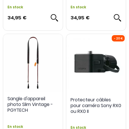
En stock
En stock
34,95 €
34,95 €
Sangle d'appareil
Protecteur câbles
photo Slim Vintage -
NOUVEAU
pour caméra Sony RX0
PGYTECH
ou RX0 II
En stock
En stock