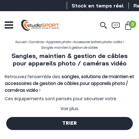
Stock en temps réel
Revend
0
Accueil
>
Caméras
>
Appareils photo
>
Accessoires boîtiers photo-vidéo
>
Sangles, maintien & gestion de câbles
Sangles, maintien & gestion de câbles
pour appareils photo / caméras vidéo
Retrouvez l’ensemble des
sangles, solutions de maintien et
accessoires de gestion de câbles pour appareils photo /
caméras vidéo
!
Ces équipements sont pensés pour sécuriser votre
matériel, le garder rapidement accessible et organiser les
Voir plus
connexions autour du boîtier. Au programme, courroies,
dragonnes, harnais, ceintures et serre-câbles.
TRIER
Une
sangle pour appareil photo
permet de porter le boîtier
autour du cou, à l’épaule ou en bandoulière. La dragonne et