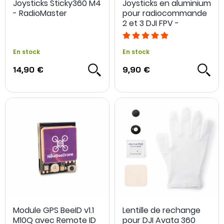
Joysticks Sticky360 M4
Joysticks en aluminium
- RadioMaster
pour radiocommande
2 et 3 DJI FPV -
Sunnylife
En stock
En stock
14,90 €
9,90 €
Module GPS BeeID v1.1
Lentille de rechange
M10Q avec Remote ID
pour DJI Avata 360