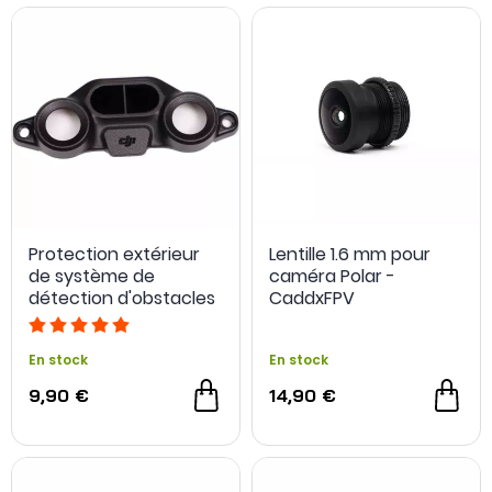
interchangeables.
Protection extérieur
Lentille 1.6 mm pour
de système de
caméra Polar -
détection d'obstacles
CaddxFPV
vers le bas pour DJI
Avata
En stock
En stock
9,90 €
14,90 €