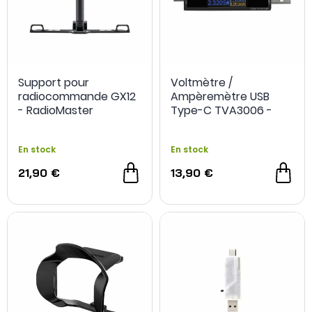
Support pour
Voltmètre /
radiocommande GX12
Ampèremètre USB
- RadioMaster
Type-C TVA3006 -
Sequre
En stock
En stock
21,90 €
13,90 €