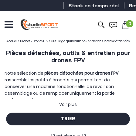
Stock en temps réel
Revendeur 
0
Accueil
>
Drones
>
Drones FPV
>
Outillage, quincaillerie & entretien
>
Pièces détachées
Pièces détachées, outils & entretien pour
drones FPV
Notre sélection de
pièces détachées pour drones FPV
rassemble les petits éléments qui permettent de
conserver une machine fonctionnelle, de revoir son
assemblage ou de remplacer uniquement la partie
endommagée.
Voir plus
Tout commence par la quincaillerie qui structure et
organise le montage :
entretoises en aluminium
,
TRIER
amortisseurs M2 ou M3
,
soft mounts
,
clips de câbles
,
supports
de condensateur
ou
fixations imprimées en TPU
. Ces pièces
maintiennent les cartes électroniques à la bonne hauteur,