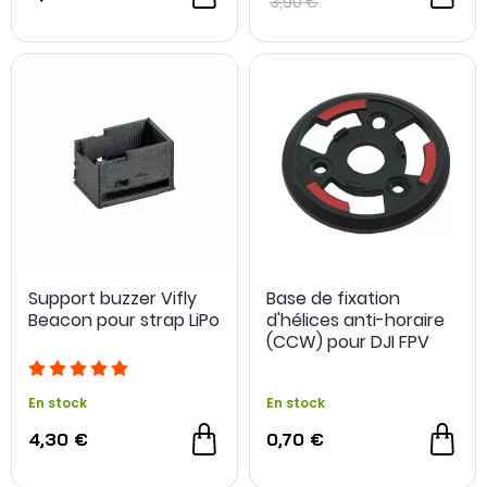
3,90 €
Support buzzer Vifly
Base de fixation
Beacon pour strap LiPo
d'hélices anti-horaire
(CCW) pour DJI FPV
En stock
En stock
4,30 €
0,70 €