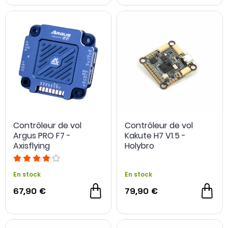
Retrouvez notre vidéo dédiée aux contrôleurs de vol issue
de notre
chaîne Youtube
en bas de page.
Contrôleur de vol
Contrôleur de vol
Argus PRO F7 -
Kakute H7 V1.5 -
Axisflying
Holybro
En stock
En stock
67,90 €
79,90 €