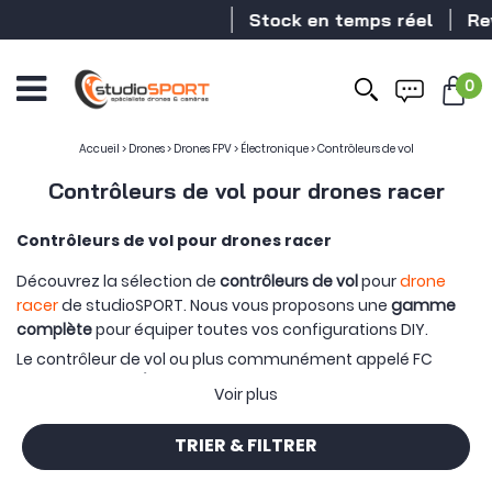
Stock en temps réel
Revende
0
Accueil
>
Drones
>
Drones FPV
>
Électronique
>
Contrôleurs de vol
Contrôleurs de vol pour drones racer
Contrôleurs de vol pour drones racer
Découvrez la sélection de
contrôleurs de vol
pour
drone
racer
de studioSPORT. Nous vous proposons une
gamme
complète
pour équiper toutes vos configurations DIY.
Le contrôleur de vol ou plus communément appelé FC
(
Flight Controller)
est
l'élément central
de l'électronique
de
Voir plus
votre drone
et agit comme son cerveau. C'est lui qui va
ordonner aux autres composants de se mettre en route et
TRIER & FILTRER
leur distribuer la tension. Vous devez toutefois faire
attention à
quelques paramètres
pour sélectionner le