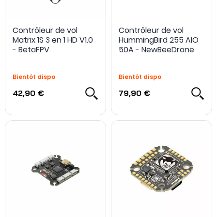
Contrôleur de vol
Contrôleur de vol
Matrix 1S 3 en 1 HD V1.0
HummingBird 255 AIO
NOUVEAU
- BetaFPV
50A - NewBeeDrone
Bientôt dispo
Bientôt dispo
42,90 €
79,90 €