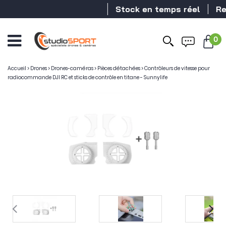
Stock en temps réel
Reve
0
Accueil
>
Drones
>
Drones-caméras
>
Pièces détachées
>
Contrôleurs de vitesse pour
radiocommande DJI RC et sticks de contrôle en titane - Sunnylife