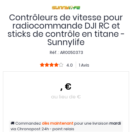
Contrôleurs de vitesse pour
radiocommande DJI RC et
sticks de contrôle en titane -
Sunnylife
Réf. :
AR0050373
4.0
1 Avis
,
€
au lieu de
€
Commandez
dès maintenant
pour une livraison
mardi
via
Chronopost 24h - point relais