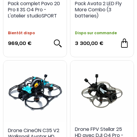
Pack complet Pavo 20
Pack Avata 2 LED Fly
Pro II 3S O4 Pro -
More Combo (3
L'atelier studioSPORT
batteries)
Bientôt dispo
Dispo sur commande
969,00 €
3 300,00 €
NOUVEAU
Drone FPV Stellar 25
Drone CineON C35 V2
HD avec DJI O4 Pro -
Walksnail Avatar HD