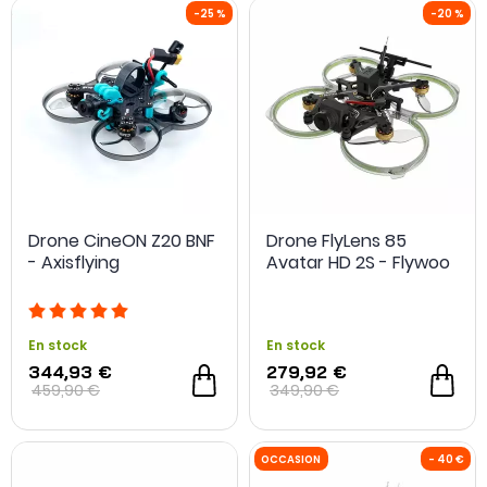
Drone CineON Z20 BNF
Drone FlyLens 85
- Axisflying
Avatar HD 2S - Flywoo
En stock
En stock
344,93 €
279,92 €
459,90 €
349,90 €