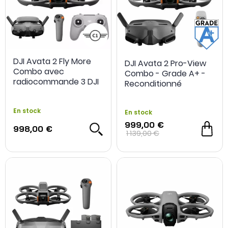
OCCASION
- 180 €
DJI Avata 2 Fly More
DJI Avata 2 Pro-View
Combo avec
Combo - Grade A+ -
radiocommande 3 DJI
Reconditionné
FPV
En stock
En stock
999,00 €
998,00 €
1 139,00 €