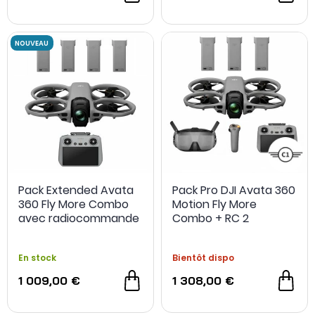
Pack Extended Avata
Pack Pro DJI Avata 360
360 Fly More Combo
Motion Fly More
NOUVEAU
avec radiocommande
Combo + RC 2
RC2
En stock
Bientôt dispo
1 009,00 €
1 308,00 €