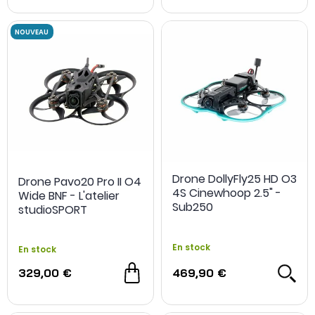
Drone DollyFly25 HD O3
Drone Pavo20 Pro II O4
4S Cinewhoop 2.5" -
Wide BNF - L'atelier
Sub250
studioSPORT
En stock
En stock
329,00 €
469,90 €