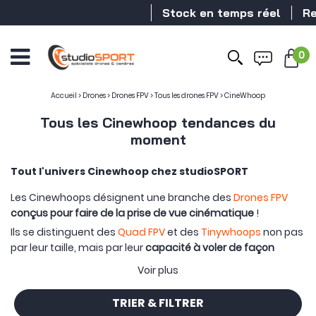
Stock en temps réel
Revendeur
0
Accueil
>
Drones
>
Drones FPV
>
Tous les drones FPV
>
CineWhoop
Tous les Cinewhoop tendances du
moment
Tout l'univers Cinewhoop chez studioSPORT
Les Cinewhoops désignent une branche des
Drones FPV
conçus pour faire de la prise de vue cinématique
!
Ils se distinguent des
Quad FPV
et des
Tinywhoops
non pas
par leur taille, mais par leur
capacité à voler de façon
maîtrisée
pour
créer du contenu vidéos fluides et
Voir plus
"cinématique"
. Les cinewhoops sont majoritairement
carénés
et intègrent des
bumpers
en extérieur pour
TRIER & FILTRER
amortir tout choc sans influer sur la stabilité des images