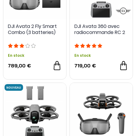
DJI Avata 2 Fly Smart
DJI Avata 360 avec
Combo (3 batteries)
radiocommande RC 2
OCCASION
En stock
En stock
789,00 €
719,00 €