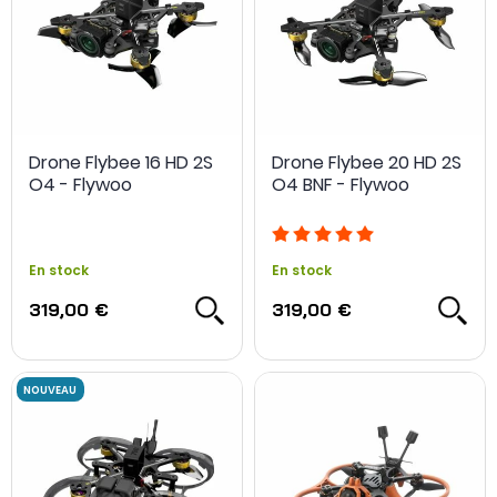
Drone Flybee 16 HD 2S
Drone Flybee 20 HD 2S
O4 - Flywoo
O4 BNF - Flywoo
En stock
En stock
319,00 €
319,00 €
NOUVEAU