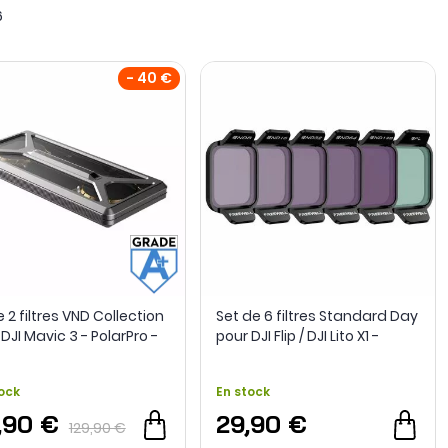
ation "naturelle" qui est très appréciée par les
6
ra du drone, lors de journée lumineuses,
l'utilisateur du
xposition). Or, tout retraitement numérique engendre une
- 40 €
e 2 filtres VND Collection
Set de 6 filtres Standard Day
DJI Mavic 3 - PolarPro -
pour DJI Flip / DJI Lito X1 -
e A+ - Occasion
Freewell
ock
En stock
,90 €
29,90 €
129,90 €