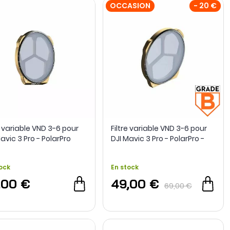
OCCASION
- 20 €
e variable VND 3-6 pour
Filtre variable VND 3-6 pour
avic 3 Pro - PolarPro
DJI Mavic 3 Pro - PolarPro -
Grade B - Occasion
ock
En stock
,00 €
49,00 €
69,00 €