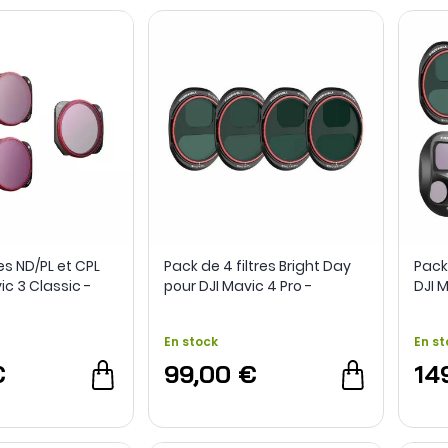
res ND/PL et CPL
Pack de 4 filtres Bright Day
Pack 
ic 3 Classic -
pour DJI Mavic 4 Pro -
DJI M
Freewell
En stock
En st
€
99,00 €
14