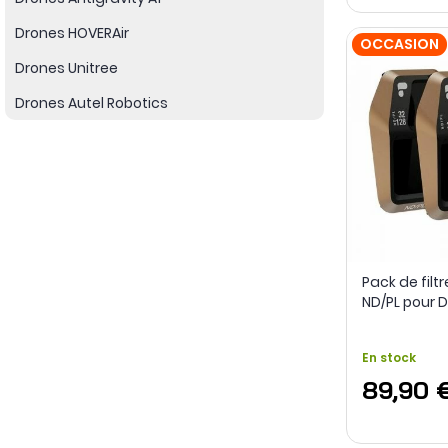
Drones HOVERAir
OCCASION
Drones Unitree
Drones Autel Robotics
Pack de filtr
ND/PL pour DJ
PolarPro - G
Recondition
En stock
89,90 