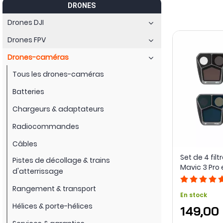
Eh bien, ils ont la capacité de limiter
naturellement
la quanti
DRONES
photographes et vidéastes qui souhaitent exploiter leur dr
Drones DJI
drone n'aura pas besoin de régler numériquement sa cam
perte de qualité. En gérant la luminosité physiquement, l'on
Drones FPV
Drones-caméras
Tous les drones-caméras
Batteries
Chargeurs & adaptateurs
Radiocommandes
Câbles
Set de 4 filt
Pistes de décollage & trains
Mavic 3 Pro 
d'atterrissage
Rangement & transport
En stock
Hélices & porte-hélices
149,00