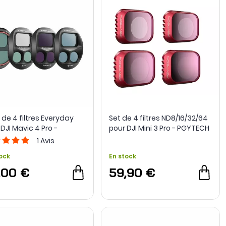
 de 4 filtres Everyday
Set de 4 filtres ND8/16/32/64
DJI Mavic 4 Pro -
pour DJI Mini 3 Pro - PGYTECH
well
1
Avis
ock
En stock
,00 €
59,90 €