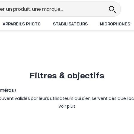
Revendeur DJI N°1 en France
Livra
APPAREILS PHOTO
STABILISATEURS
MICROPHONES
Filtres & objectifs
caméras
!
ouvent validés par leurs utilisateurs qui s'en servent dès que l'
ou le modèle du drone en question. Vous retrouverez différents 
Voir plus
é ou en pack, et être de la même marque que l'appareil prinipal, 