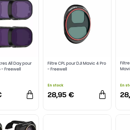
Filtr
tres All Day pour
Filtre CPL pour DJI Mavic 4 Pro
Mavic
o - Freewell
- Freewell
En stock
En st
€
28,95 €
28