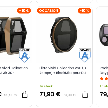
- 10 €
OCCASION
-10 %
e Vivid Collection
Filtre Vivid Collection VND (3-
Pack
I Air 3S -
7stops) + BlackMist pour DJI
Day 
rade A+ -
Air 3S - PolarPro - Grade A+ -
Free
né
Reconditionné
En stock
En st
€
71,90 €
79
99,90 €
79,90 €