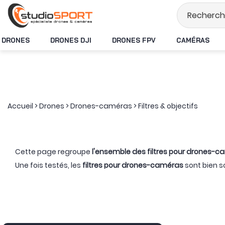
Stock en temps réel
DRONES
DRONES DJI
DRONES FPV
CAMÉRAS
Accueil
>
Drones
>
Drones-caméras
>
Filtres & objectifs
Cette page regroupe
l'ensemble des filtres pour drones-
Une fois testés, les
filtres pour drones-caméras
sont bien s
tous les filtres pour drones-caméras, qu'importe la marque 
drones-caméras
). Ils peuvent vous être proposés à l'unit
produits !
Mais rapidement, à quoi servent-ils ?