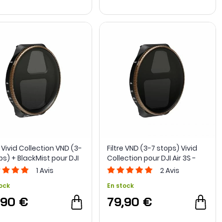
e Vivid Collection VND (3-
Filtre VND (3-7 stops) Vivid
ps) + BlackMist pour DJI
Collection pour DJI Air 3S -
S - PolarPro
PolarPro
1
Avis
2
Avis
ock
En stock
,90 €
79,90 €