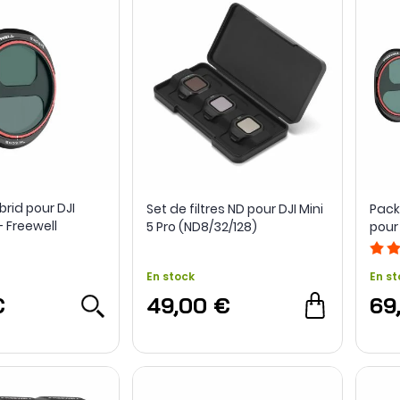
ybrid pour DJI
Set de filtres ND pour DJI Mini
Pack
- Freewell
5 Pro (ND8/32/128)
pour 
Free
En stock
En st
€
49,00 €
69