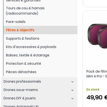
Services & garanties
Tours de cou & harnais
(radiocommande)
Pare-soleils
Filtres & objectifs
Supports & fixations
Kits d'accessoires & payloads
Balises, textile & éclairage
Protection & sécurité
Pack de filtr
Pièces détachées
Mini 4 Pro - 
Drones professionnels
Drones sous-marins
En stock
49,90 
Drones DIY & jouets
Drones Antigravity A1