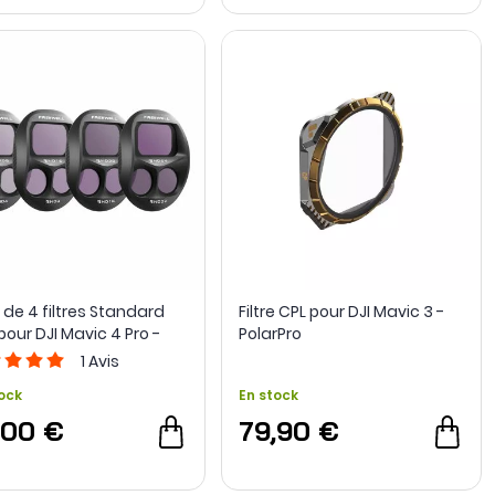
 de 4 filtres Standard
Filtre CPL pour DJI Mavic 3 -
pour DJI Mavic 4 Pro -
PolarPro
well
1
Avis
ock
En stock
,00 €
79,90 €