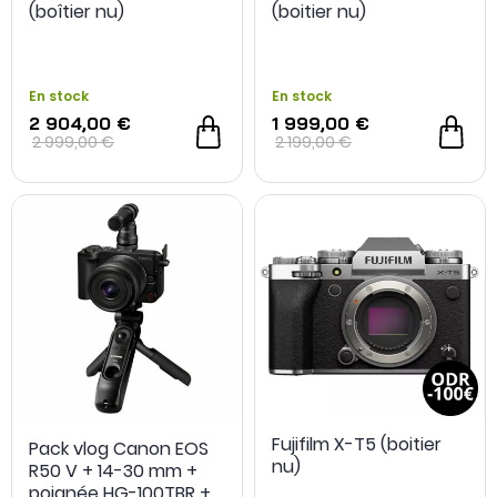
(boîtier nu)
(boitier nu)
En stock
En stock
2 904,00 €
1 999,00 €
2 999,00 €
2 199,00 €
Fujifilm X-T5 (boitier
Pack vlog Canon EOS
nu)
R50 V + 14-30 mm +
poignée HG-100TBR +