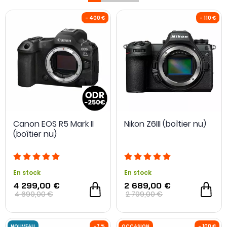
Que vous recherchiez un
boîtier hybride compact
pour
voyager léger ou que vous souhaitiez investir dans le
meilleur appareil photo hybride
pour monter en gamme,
cette catégorie regroupe les références des plus grandes
marques du marché. Elle s’adresse aussi bien aux
amateurs qui veulent progresser avec le
meilleur appareil
photo hybride débutant
, qu’aux photographes confirmés
- 400 €
souhaitant
choisir leur boîtier hybride
en fonction de leurs
pratiques photo ou vidéo. Polyvalents, réactifs et évolutifs,
les hybrides s’imposent comme un format durable et
performant à long terme.
Canon EOS R5 Mark II
Nikon Z6III (boîtier nu)
(boîtier nu)
En stock
En stock
4 299,00 €
2 689,00 €
4 699,00 €
2 799,00 €