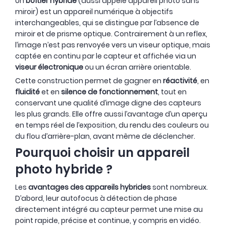
Un
boîtier hybride
(aussi appelé appareil photo sans
miroir) est un appareil numérique à objectifs
interchangeables, qui se distingue par l’absence de
miroir et de prisme optique. Contrairement à un reflex,
NOUVEAU
- 330 €
NOUVEAU
l’image n’est pas renvoyée vers un viseur optique, mais
captée en continu par le capteur et affichée via un
viseur électronique
ou un écran arrière orientable.
Cette construction permet de gagner en
réactivité
, en
fluidité
et en
silence de fonctionnement
, tout en
conservant une qualité d’image digne des capteurs
les plus grands. Elle offre aussi l’avantage d’un aperçu
en temps réel de l’exposition, du rendu des couleurs ou
du flou d’arrière-plan, avant même de déclencher.
Pourquoi choisir un appareil
photo hybride ?
Les
avantages des appareils hybrides
sont nombreux.
D’abord, leur autofocus à détection de phase
directement intégré au capteur permet une mise au
point rapide, précise et continue, y compris en vidéo.