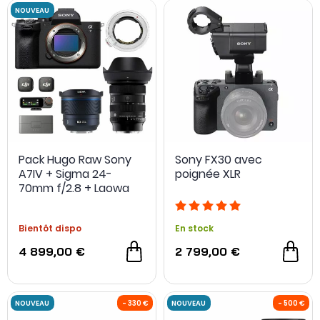
OCCASION
Pack Hugo Raw Sony
Sony FX30 avec
A7IV + Sigma 24-
poignée XLR
70mm f/2.8 + Laowa
10mm f/2.8 + DJI Mic 3
Bientôt dispo
En stock
4 899,00 €
2 799,00 €