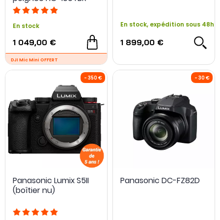
Micro DM-E100 + Carte
SD 128Go
En stock, expédition sous 48h
En stock
1 049,00 €
1 899,00 €
- 95 €
Panasonic Lumix S5II
Panasonic DC-FZ82D
(boîtier nu)