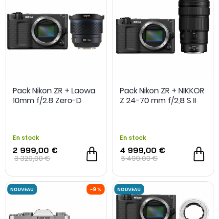
Pack Nikon ZR + Laowa
Pack Nikon ZR + NIKKOR
10mm f/2.8 Zero-D
Z 24-70 mm f/2,8 S II
NOUVEAU
-14 %
En stock
En stock
2 999,00 €
4 999,00 €
3 329,00 €
5 499,00 €