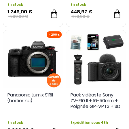
En stock
En stock
1 249,00 €
448,97 €
1 599,00 €
479,00 €
Panasonic Lumix S1RII
Pack vidéaste Sony
(boîtier nu)
ZV-E10 II + 16-50mm +
Poignée GP-VPT3 + SD
128Go + 2e Batterie
FZ100 + Extension de
En stock
Expédition sous 48h
garantie