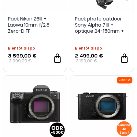
Pack Nikon Z6III +
Pack photo outdoor
Laowa 10mm f/2,8
Sony Alpha 7 III +
Zero-D FF
optique 24-150mm +
carte SD 64Go +
extension de garantie
Bientôt dispo
Bientôt dispo
+ fixation sac à dos +
batterie
3 599,00 €
2 499,00 €
3 999,00 €
3 199,00 €