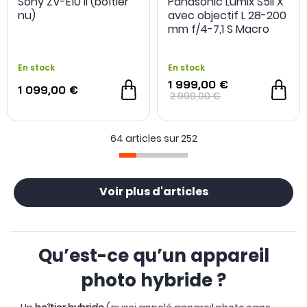
Sony ZV-E10 II (boîtier
Panasonic Lumix S5II X
NOUVEAU
nu)
avec objectif L 28-200
mm f/4-7,1 S Macro
En stock
En stock
1 999,00 €
1 099,00 €
2 999,00 €
64 articles sur
252
Voir plus d'articles
Qu’est-ce qu’un appareil
photo hybride ?