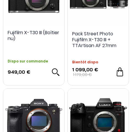
Fujifilm X-T30 III (Boîtier
Pack Street Photo
nu)
Fujifilm X-T30 III +
TTArtisan AF 27mm
f/2.8
Dispo sur commande
Bientôt dispo
1 099,00 €
949,00 €
1 179,00 €