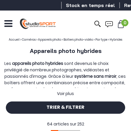
Stock en temps réel
Revendeur DJI
0
Accueil
>
Caméras
>
Appareils photo
>
Boitiers photo-vidéo
>
Par type
>
Hybrides
Appareils photo hybrides
Les
appareils photo hybrides
sont devenus le choix
privilégié de nombreux photographes, vidéastes et
passionnés d’image. Grâce à leur
système sans miroir
, ces
boîtiers offrent une combinaison précise entre compacité,
performance et polyvalence, combinant un capteur de
Voir plus
grande taille avec un viseur électronique et une large
compatibilité optique, sans le mécanisme reflex
TRIER & FILTRER
traditionnel. Ils embarquent les
dernières technologies en
matière d’autofocus
,
de traitement d’image
et
d’enregistrement vidéo
, tout en permettant
64 articles sur
252
l’interchangeabilité des objectifs.