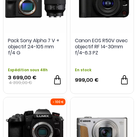
Pack Sony Alpha 7 V +
Canon EOS R50V avec
objectif 24-105 mm
objectif RF 14-30mm
f/4 G
f/4-6.3 PZ
Expédition sous 48h
En stock
3 699,00 €
999,00 €
4 399,00 €
NOUVEAU
- 700 €