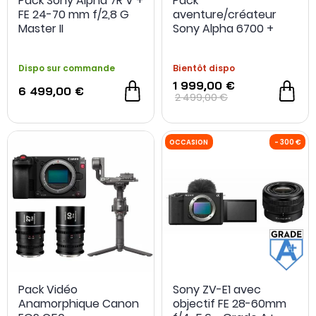
Pack Sony Alpha 7R V +
Pack
FE 24-70 mm f/2,8 G
aventure/créateur
Master II
Sony Alpha 6700 +
optique 18-105mm +
carte SD 64Go +
Dispo sur commande
Bientôt dispo
fixation sac à dos +
seconde batterie
1 999,00 €
6 499,00 €
2 499,00 €
Pack Vidéo
Sony ZV-E1 avec
Anamorphique Canon
objectif FE 28-60mm