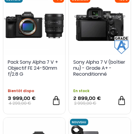
Pack Sony Alpha 7 V +
Sony Alpha 7 V (boîtier
NOUVEAU
-7 %
OCCASION
Objectif FE 24-50mm
nu) - Grade A+ -
f/2.8 G
Reconditionné
Bientôt dispo
En stock
3 999,00 €
2 899,00 €
4 299,00 €
2 999,00 €