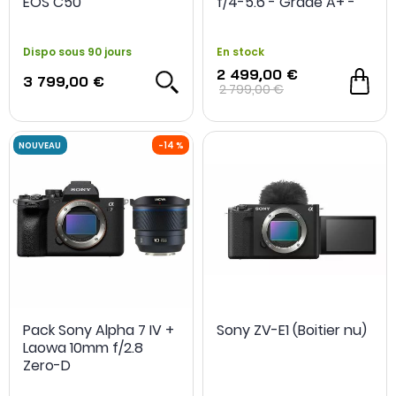
EOS C50
f/4-5.6 - Grade A+ -
Occasion
Dispo sous 90 jours
En stock
2 499,00 €
3 799,00 €
2 799,00 €
Pack Sony Alpha 7 IV +
Sony ZV-E1 (Boitier nu)
Laowa 10mm f/2.8
Zero-D
-200€ achat cumul