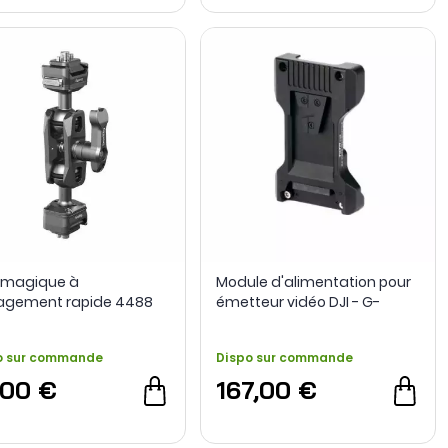
 magique à
Module d'alimentation pour
gement rapide 4488
émetteur vidéo DJI - G-
Lock H21 avec rotule -
Mount II - Tilta
lRig
o sur commande
Dispo sur commande
,00 €
167,00 €