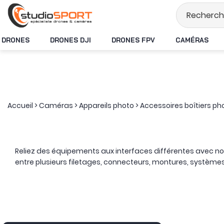
Stock en temps réel
DRONES
DRONES DJI
DRONES FPV
CAMÉRAS
Accueil
>
Caméras
>
Appareils photo
>
Accessoires boîtiers ph
Reliez des équipements aux interfaces différentes avec not
entre plusieurs filetages, connecteurs, montures, systèmes
Un adaptateur transforme un point de connexion existant afi
prendre la forme d’une simple conversion de filetage 1/4 v
Les solutions consacrées à l’
alimentation photo-vidéo
compr
batterie externe à un moniteur, un émetteur vidéo, un sys
alimenter ou recharger plusieurs équipements depuis une 