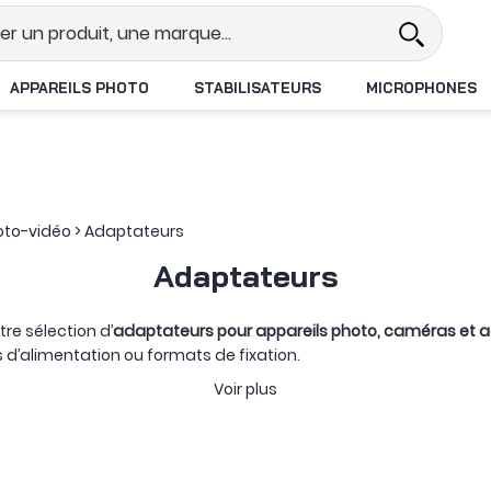
Revendeur DJI N°1 en France
Livr
APPAREILS PHOTO
STABILISATEURS
MICROPHONES
oto-vidéo
>
Adaptateurs
Adaptateurs
re sélection d’
adaptateurs pour appareils photo, caméras et 
 d’alimentation ou formats de fixation.
n d’accueillir un accessoire, une source d’énergie ou un périph
Voir plus
ers 3/8 pouce, d’une liaison USB Type-A vers USB-C ou d’un modul
ennent des plaques et modules pour batteries NP-F, V-Mount o
tème DJI Transmission ou un appareil hybride. Des adaptateurs 
installation commune.