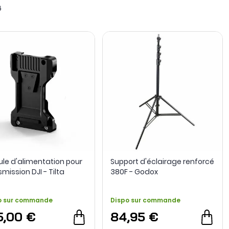
6
ports de poignée pour Ronin 4D, convertisseurs SATA vers
ssoires Bluetooth pour objectifs prolongent cette logique
posent ainsi une famille d’accessoires destinée à faire
le d'alimentation pour
Support d'éclairage renforcé
mission DJI - Tilta
380F - Godox
o sur commande
Dispo sur commande
5,00 €
84,95 €