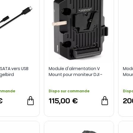
SATA vers USB
Module d'alimentation V
Modu
gelbird
Mount pour moniteur DJI -
Moun
Tilta
DJI -
ommande
Dispo sur commande
Disp
€
115,00 €
20