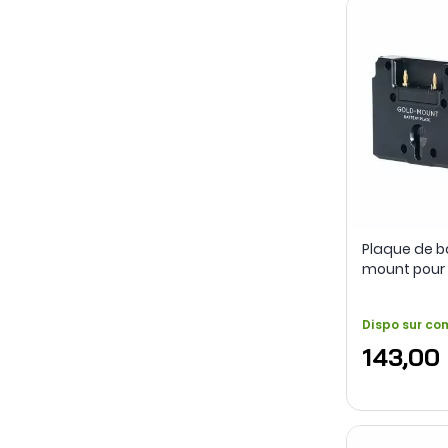
Plaque de b
mount pour 
d'alimentat
poignée - Ti
Dispo sur c
143,00