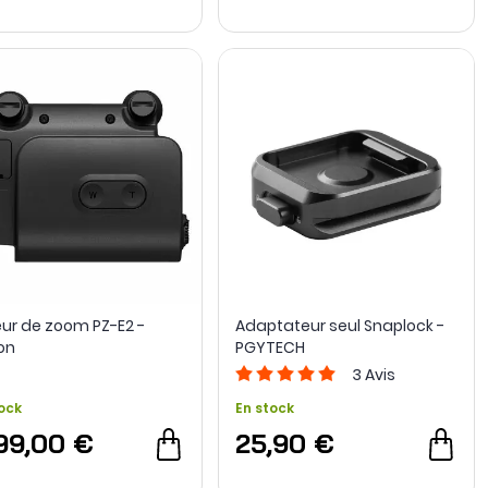
ur de zoom PZ-E2 -
Adaptateur seul Snaplock -
on
PGYTECH
3
Avis
ock
En stock
199,00 €
25,90 €