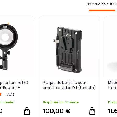
36 articles sur
3
sion : adaptateurs SnapLock, colliers NATO vers Arca-Swiss, sup
 pour éclairage, bagues pour filtres, modules audio XLR et acce
d’alimentation et
adaptateurs de connectique photo-vidéo
com
s différents.
pour torche LED
Plaque de batterie pour
Modu
e Bowens -
émetteur vidéo DJI (femelle)
trans
en monture en V - Tilta
1
Avis
ommande
Dispo sur commande
Disp
€
100,00 €
10