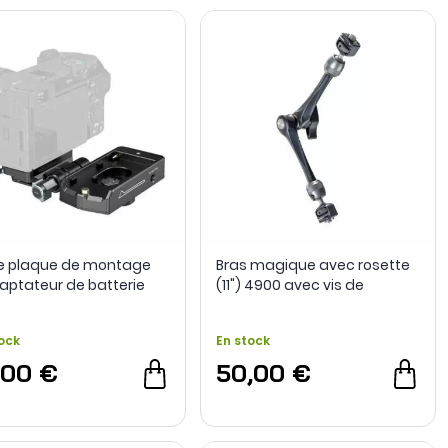
de plaque de montage
Bras magique avec rosette
aptateur de batterie
(11") 4900 avec vis de
 4696 - SmallRig
positionnement ARRI -
SmallRig
ock
En stock
,00 €
50,00 €