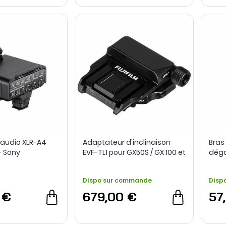
audio XLR-A4
Adaptateur d'inclinaison
Bras
- Sony
EVF-TL1 pour GX50S / GX 100 et
déga
GX 100II - Fujifilm
Hawk
Smal
Dispo sur commande
Disp
 €
679,00 €
57