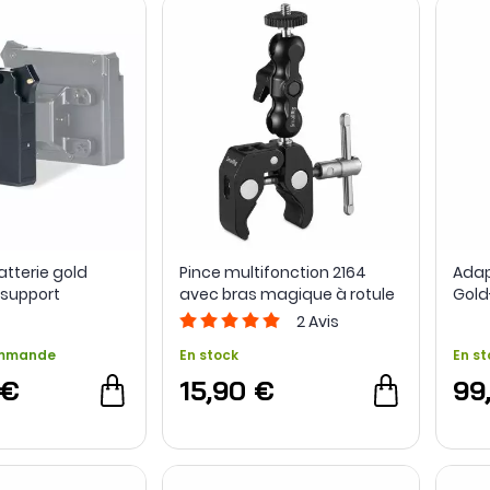
atterie gold
Pince multifonction 2164
Adap
support
avec bras magique à rotule
Gold
ion à double
- SmallRig
DJI
2
Avis
lta
ommande
En stock
En st
 €
15,90 €
99