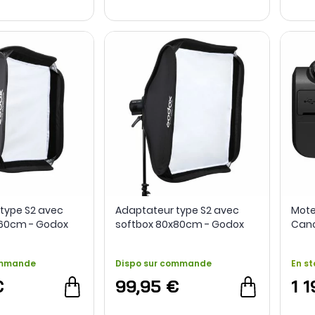
type S2 avec
Adaptateur type S2 avec
Mote
x60cm - Godox
softbox 80x80cm - Godox
Can
ommande
Dispo sur commande
En st
€
99,95 €
1 