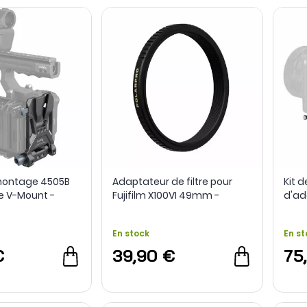
montage 4505B
Adaptateur de filtre pour
Kit 
ie V-Mount -
Fujifilm X100VI 49mm -
d'ad
PolarPro
NP-F
En stock
En st
€
39,90 €
75