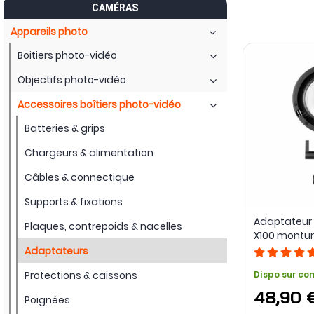
CAMÉRAS
D’autres références agissent sur le montage et la transmis
Appareils photo
USB-C ou HDMI vers appareil mobile. Les adaptateurs Bowens
vers la lumière, le son et le paramétrage du matériel.
Boitiers photo-vidéo
Interfaces mécaniques, conversions de données, modules 
Objectifs photo-vidéo
communiquer des équipements conçus autour de standard
Accessoires boîtiers photo-vidéo
Batteries & grips
Chargeurs & alimentation
Câbles & connectique
Supports & fixations
Adaptateur 
Plaques, contrepoids & nacelles
X100 montur
Zhiyun
Adaptateurs
Protections & caissons
Dispo sur c
48,90 
Poignées