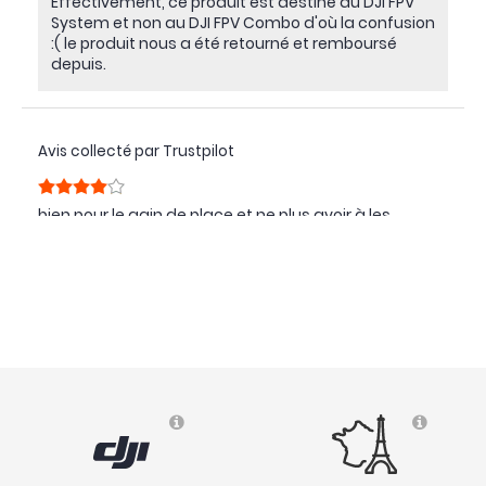
Effectivement, ce produit est destiné au DJI FPV
System et non au DJI FPV Combo d'où la confusion
:( le produit nous a été retourné et remboursé
depuis.
Avis collecté par Trustpilot
bien pour le gain de place et ne plus avoir à les
démonter. pour la porté je suis beaucoup moins sûr...
disons que c'est un petit plaisir mais pas
indispensable à 100% je pense.
( 22/09/21 )