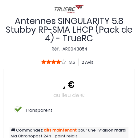
Antennes SINGULARITY 5.8
Stubby RP-SMA LHCP (Pack de
4) - TrueRC
Réf. :
AR0043854
3.5
2 Avis
,
€
au lieu de
€
Transparent
Commandez
dès maintenant
pour une livraison
mardi
via
Chronopost 24h - point relais