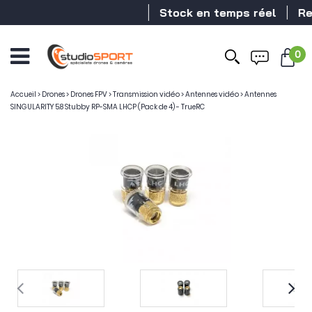
Stock en temps réel
Reve
0
Accueil
>
Drones
>
Drones FPV
>
Transmission vidéo
>
Antennes vidéo
>
Antennes
SINGULARITY 5.8 Stubby RP-SMA LHCP (Pack de 4) - TrueRC