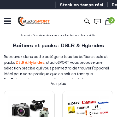
Stock en temps réel
Rev
0
Accueil
>
Caméras
>
Appareils photo
>
Boitiers photo-vidéo
Boîtiers et packs : DSLR & Hybrides
Retrouvez dans cette catégorie tous les boîtiers seuls et
packs
DSLR & Hybrides
. studioSPORT vous propose une
sélection précise qui vous permettra de trouver l'appareil
idéal pour votre pratique que ce soit en tant que
YouTubeur
,
vlogueur
ou
professionnels de l'image
!
Voir plus
On retrouve les meilleures marques du marché (
Sony
,
Hasselblad
,
Fujifilm
,
Panasonic
&
Olympus
) pour une offre
complète et étendue.