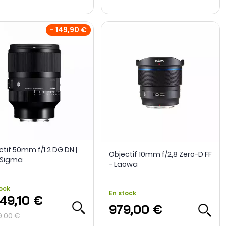
- 149,90 €
ctif 50mm f/1.2 DG DN |
Objectif 10mm f/2,8 Zero-D FF
- Sigma
- Laowa
ock
En stock
349,10 €
979,00 €
9,00 €