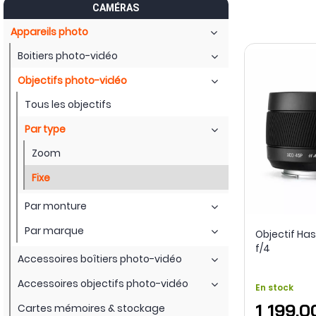
CAMÉRAS
abandonnent l’autofocus au profit d’une mise au point manue
Appareils photo
Les gammes Sony, Canon, Nikon, Panasonic, Fujifilm, Hassel
mobilité jusqu’au téléobjectif professionnel. Le catalogue a
Boitiers photo-vidéo
conçues pour les configurations de
cinéma numérique
. Mont
l’image.
Objectifs photo-vidéo
Tous les objectifs
Par type
Zoom
Fixe
Par monture
Par marque
Objectif Ha
f/4
Accessoires boîtiers photo-vidéo
Accessoires objectifs photo-vidéo
En stock
1 199,0
Cartes mémoires & stockage