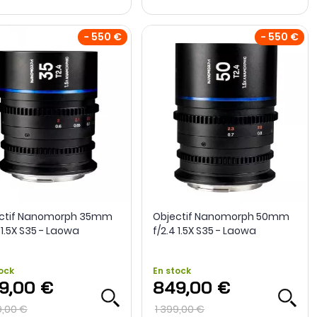
- 550 €
- 550 €
ctif Nanomorph 35mm
Objectif Nanomorph 50mm
 1.5X S35 - Laowa
f/2.4 1.5X S35 - Laowa
ock
En stock
9,00 €
849,00 €
9,00 €
1 399,00 €