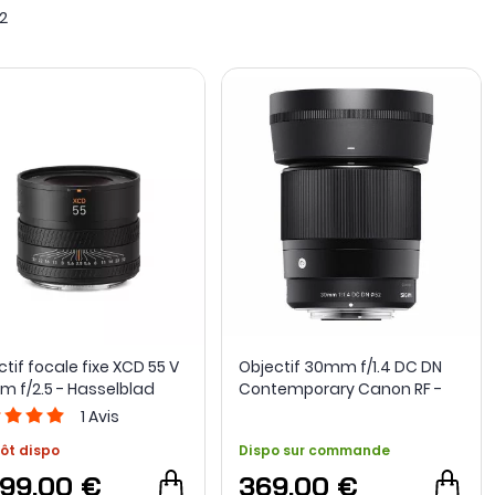
2
ission T.
la
focale fixe
des formes allant de l’optique pancake à grande
use et Ronin 4D, ainsi que des focales Laowa et Samyang
dèle conserve un angle de vue autour duquel se construit
tif focale fixe XCD 55 V
Objectif 30mm f/1.4 DC DN
m f/2.5 - Hasselblad
Contemporary Canon RF -
Sigma
1
Avis
ôt dispo
Dispo sur commande
199,00 €
369,00 €