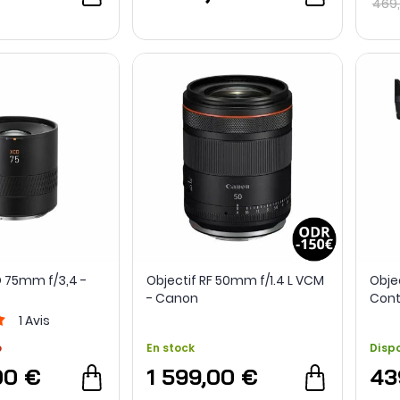
469
D 75mm f/3,4 -
Objectif RF 50mm f/1.4 L VCM
Obje
- Canon
Cont
RF -
1
Avis
o
En stock
Disp
00 €
1 599,00 €
43