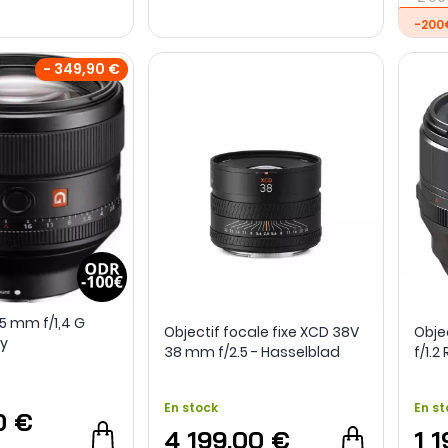
-200
- 349,90 €
85 mm f/1,4 G
Objectif focale fixe XCD 38V
Obje
y
38 mm f/2.5 - Hasselblad
f/1.2
En stock
En st
0 €
4 199,00 €
1 