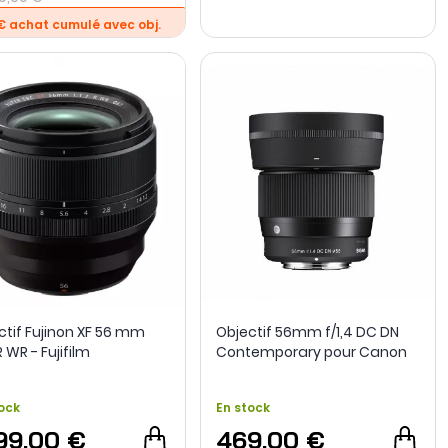
€ achat cumulé avec obj.
ctif Fujinon XF 56 mm
Objectif 56mm f/1,4 DC DN
 R WR - Fujifilm
Contemporary pour Canon
RF - Sigma
ock
En stock
199,00 €
469,00 €