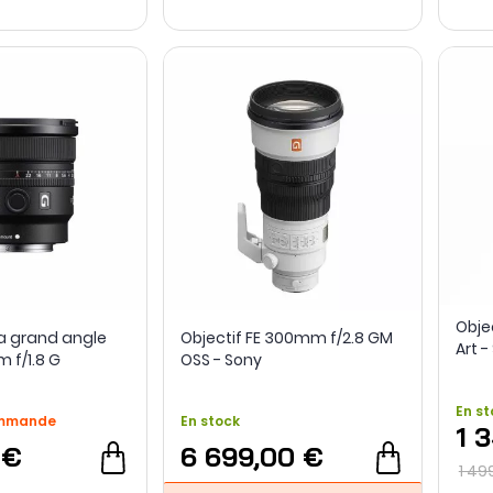
Obje
ra grand angle
Objectif FE 300mm f/2.8 GM
Art 
 f/1.8 G
OSS - Sony
En st
ommande
En stock
1 
 €
6 699,00 €
1 49