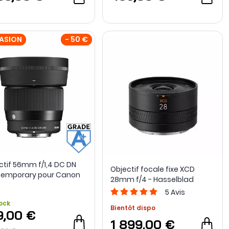
ASION
- 50 €
ctif 56mm f/1,4 DC DN
Objectif focale fixe XCD
emporary pour Canon
28mm f/4 - Hasselblad
 Sigma - Grade A+ -
5
Avis
nditionné
ock
Bientôt dispo
9,00 €
1 899,00 €