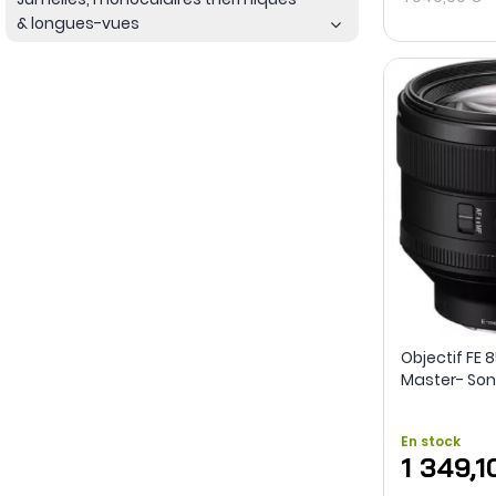
& longues-vues
Objectif FE 
Master- Son
En stock
1 349,1