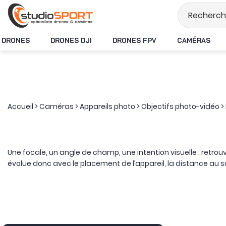
Stock en temps réel
DRONES
DRONES DJI
DRONES FPV
CAMÉRAS
Accueil
>
Caméras
>
Appareils photo
>
Objectifs photo-vidéo
>
Une focale, un angle de champ, une intention visuelle : retrouv
évolue donc avec le placement de l’appareil, la distance au
De l’ultra grand-angle au super-téléobjectif, la focale fixe peut
accompagnent notamment le paysage, le reportage et la photo
800 mm prolongent cette logique vers le sport, l’animalier et 
Cette famille accueille aussi des constructions plus spécialis
décentrement pour le contrôle de la perspective, modèles à 