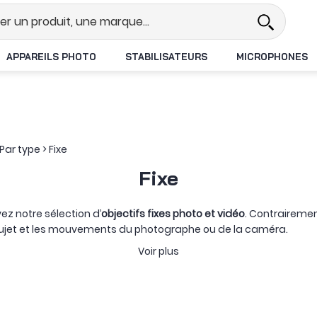
Revendeur DJI N°1 en France
Livra
APPAREILS PHOTO
STABILISATEURS
MICROPHONES
Par type
>
Fixe
Fixe
ez notre sélection d’
objectifs fixes photo et vidéo
. Contrairemen
 sujet et les mouvements du photographe ou de la caméra.
 privilégier la luminosité, la compacité, la proximité avec le suje
Voir plus
graphie quotidienne, tandis que les 85 et 135 mm inscrivent da
les prises de vue à longue distance.
ées :
objectifs macro
pour les faibles distances de mise au point,
bascule pour déplacer le plan de netteté ou encore objectifs 