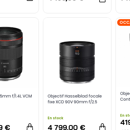
OCC
Obje
 85mm f/1.4L VCM
Objectif Hasselblad focale
Cont
fixe XCD 90V 90mm f/2.5
RF -
Reco
En st
En stock
41
9 €
4 799,00 €