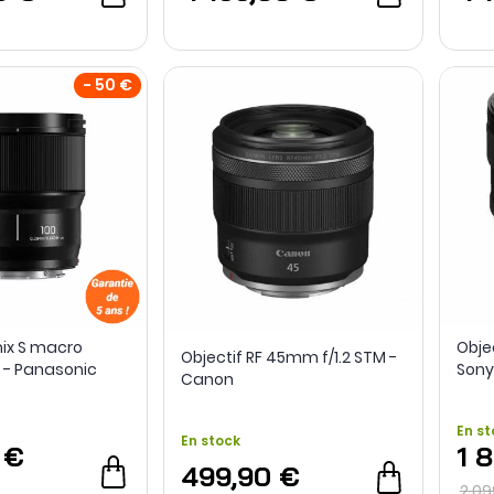
- 50 €
mix S macro
Objec
Objectif RF 45mm f/1.2 STM -
 - Panasonic
Sony
Canon
En st
En stock
 €
1 
499,90 €
2 09