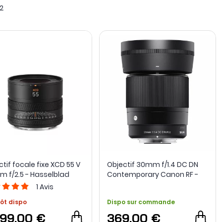
2
ission T.
la
focale fixe
des formes allant de l’optique pancake à grande
use et Ronin 4D, ainsi que des focales Laowa et Samyang
dèle conserve un angle de vue autour duquel se construit
tif focale fixe XCD 55 V
Objectif 30mm f/1.4 DC DN
m f/2.5 - Hasselblad
Contemporary Canon RF -
Sigma
1
Avis
ôt dispo
Dispo sur commande
199,00 €
369,00 €