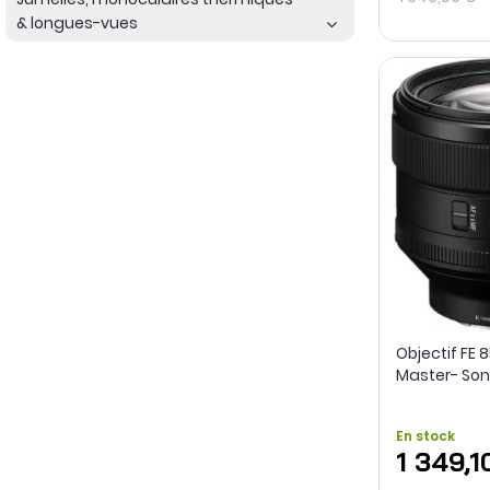
& longues-vues
Objectif FE 
Master- Son
En stock
1 349,1