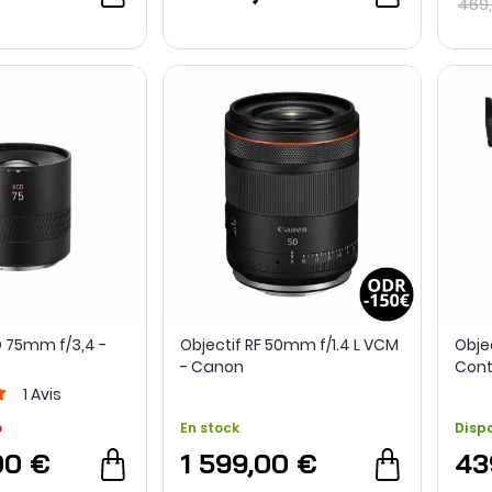
469
D 75mm f/3,4 -
Objectif RF 50mm f/1.4 L VCM
Obje
- Canon
Cont
RF -
1
Avis
o
En stock
Disp
00 €
1 599,00 €
43