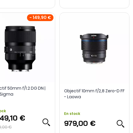
- 149,90 €
ctif 50mm f/1.2 DG DN |
Objectif 10mm f/2,8 Zero-D FF
- Sigma
- Laowa
ock
En stock
349,10 €
979,00 €
9,00 €