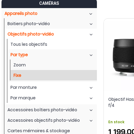
CAMÉRAS
abandonnent l’autofocus au profit d’une mise au point manue
Appareils photo
Les gammes Sony, Canon, Nikon, Panasonic, Fujifilm, Hassel
mobilité jusqu’au téléobjectif professionnel. Le catalogue a
Boitiers photo-vidéo
conçues pour les configurations de
cinéma numérique
. Mont
l’image.
Objectifs photo-vidéo
Tous les objectifs
Par type
Zoom
Fixe
Par monture
Par marque
Objectif Ha
f/4
Accessoires boîtiers photo-vidéo
Accessoires objectifs photo-vidéo
En stock
1 199,0
Cartes mémoires & stockage