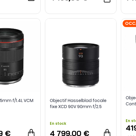
OCC
Obje
 85mm f/1.4L VCM
Objectif Hasselblad focale
Cont
fixe XCD 90V 90mm f/2.5
RF -
Reco
En st
En stock
41
9 €
4 799,00 €