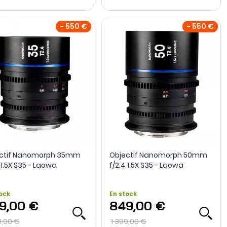
- 550 €
- 550 €
ctif Nanomorph 35mm
Objectif Nanomorph 50mm
 1.5X S35 - Laowa
f/2.4 1.5X S35 - Laowa
ock
En stock
9,00 €
849,00 €
9,00 €
1 399,00 €