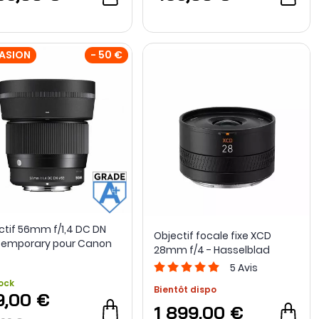
ASION
- 50 €
ctif 56mm f/1,4 DC DN
Objectif focale fixe XCD
emporary pour Canon
28mm f/4 - Hasselblad
 Sigma - Grade A+ -
5
Avis
nditionné
ock
Bientôt dispo
9,00 €
1 899,00 €