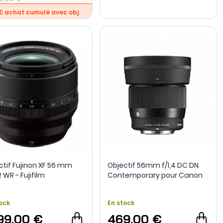
€ achat cumulé avec obj.
ctif Fujinon XF 56 mm
Objectif 56mm f/1,4 DC DN
 R WR - Fujifilm
Contemporary pour Canon
RF - Sigma
ock
En stock
199,00 €
469,00 €