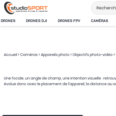
Stock en temps réel
DRONES
DRONES DJI
DRONES FPV
CAMÉRAS
Accueil
>
Caméras
>
Appareils photo
>
Objectifs photo-vidéo
>
Une focale, un angle de champ, une intention visuelle : retrouv
évolue donc avec le placement de l’appareil, la distance au
De l’ultra grand-angle au super-téléobjectif, la focale fixe peut
accompagnent notamment le paysage, le reportage et la photo
800 mm prolongent cette logique vers le sport, l’animalier et 
Cette famille accueille aussi des constructions plus spécialis
décentrement pour le contrôle de la perspective, modèles à 