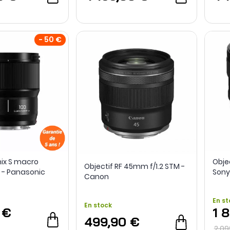
- 50 €
mix S macro
Objec
Objectif RF 45mm f/1.2 STM -
 - Panasonic
Sony
Canon
En st
En stock
 €
1 
499,90 €
2 09