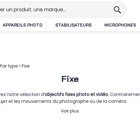
Revendeur DJI N°1 en France
Livr
APPAREILS PHOTO
STABILISATEURS
MICROPHONES
Par type
>
Fixe
Fixe
ez notre sélection d’
objectifs fixes photo et vidéo
. Contrairemen
 sujet et les mouvements du photographe ou de la caméra.
 privilégier la luminosité, la compacité, la proximité avec le suje
Voir plus
graphie quotidienne, tandis que les 85 et 135 mm inscrivent da
les prises de vue à longue distance.
ées :
objectifs macro
pour les faibles distances de mise au point,
bascule pour déplacer le plan de netteté ou encore objectifs 