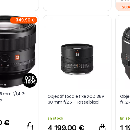
-200
- 349,90 €
85 mm f/1,4 G
Objectif focale fixe XCD 38V
Obje
y
38 mm f/2.5 - Hasselblad
f/1.2
En stock
En st
0 €
4 199,00 €
1 