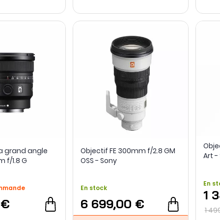
Obje
ra grand angle
Objectif FE 300mm f/2.8 GM
Art 
 f/1.8 G
OSS - Sony
En st
ommande
En stock
1 
 €
6 699,00 €
1 49