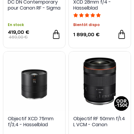
DC DN Contemporary
XCD 28mm f/4 -
pour Canon RF - Sigma
Hasselblad
- Grade A+ -
Reconditionné
En stock
Bientôt dispo
419,00 €
1 899,00 €
469,00 €
Objectif XCD 75mm
Objectif RF 50mm f/1.4
f/3,4 - Hasselblad
L VCM - Canon