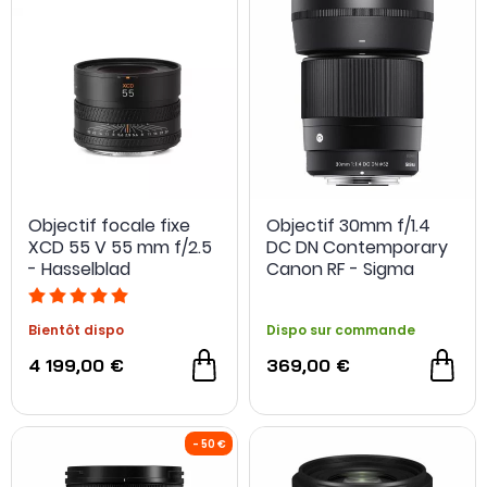
configurations de
cinéma numérique
. Montures, formats
de capteurs et usages diffèrent, mais chaque modèle
conserve un angle de vue autour duquel se construit
l’image.
Objectif focale fixe
Objectif 30mm f/1.4
XCD 55 V 55 mm f/2.5
DC DN Contemporary
- Hasselblad
Canon RF - Sigma
Bientôt dispo
Dispo sur commande
4 199,00 €
369,00 €