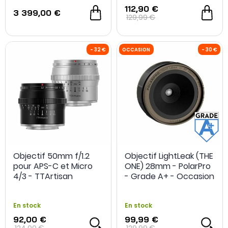
112,90 €
3 399,00 €
129,99 €
-200€ téléconvertisseur*
Objectif 50mm f/1.2
Objectif LightLeak (THE
pour APS-C et Micro
ONE) 28mm - PolarPro
4/3 - TTArtisan
- Grade A+ - Occasion
En stock
En stock
92,00 €
99,99 €