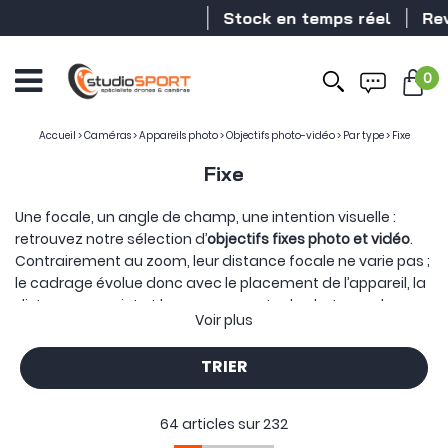
Stock en temps réel
Revendeur DJI
0
Accueil
>
Caméras
>
Appareils photo
>
Objectifs photo-vidéo
>
Par type
>
Fixe
Fixe
Une focale, un angle de champ, une intention visuelle :
retrouvez notre sélection d’
objectifs fixes photo et vidéo
.
Contrairement au zoom, leur distance focale ne varie pas ;
le cadrage évolue donc avec le placement de l’appareil, la
distance au sujet et les mouvements du photographe ou
Voir plus
de la caméra.
De l’ultra grand-angle au super-téléobjectif, la focale fixe
TRIER
peut privilégier la luminosité, la compacité, la proximité
avec le sujet ou une restitution optique particulière.
Les 24,
35 et 50 mm accompagnent notamment le paysage, le
64 articles sur
232
reportage et la photographie quotidienne, tandis que les