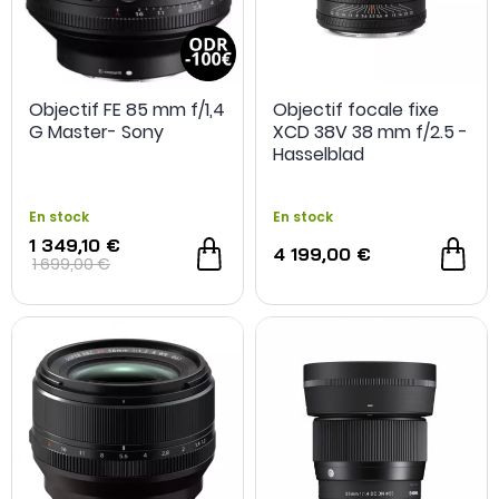
Objectif FE 85 mm f/1,4
Objectif focale fixe
G Master- Sony
XCD 38V 38 mm f/2.5 -
Hasselblad
En stock
En stock
1 349,10 €
4 199,00 €
1 699,00 €
- 349,90 €