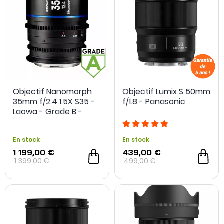
Objectif Nanomorph
Objectif Lumix S 50mm
35mm f/2.4 1.5X S35 -
f/1.8 - Panasonic
Laowa - Grade B -
Occasion
En stock
En stock
1 199,00 €
439,00 €
1 399,00 €
499,00 €
-200€ téléconvert