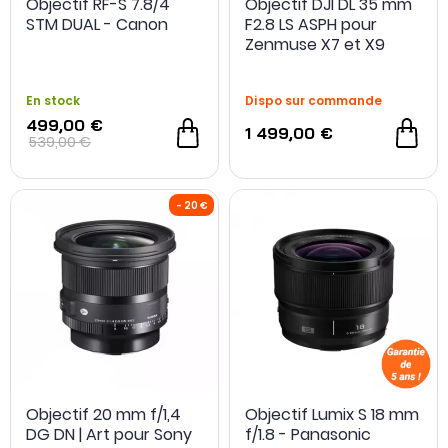
Objectif RF-S 7.8/4
Objectif DJI DL 35 mm
STM DUAL - Canon
F2.8 LS ASPH pour
Zenmuse X7 et X9
En stock
Dispo sur commande
499,00 €
1 499,00 €
539,00 €
- 500 €
Objectif 20 mm f/1,4
Objectif Lumix S 18 mm
DG DN | Art pour Sony
f/1.8 - Panasonic