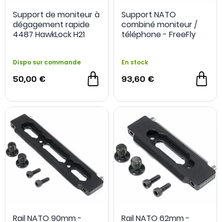
Support de moniteur à
Support NATO
dégagement rapide
combiné moniteur /
4487 HawkLock H21
téléphone - FreeFly
avec pince NATO -
SmallRig
Dispo sur commande
En stock
50,00 €
93,60 €
Rail NATO 90mm -
Rail NATO 62mm -