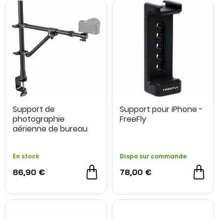
Support de
Support pour iPhone -
photographie
FreeFly
aérienne de bureau
4304 et support de
diffusion en direct -
En stock
Dispo sur commande
SmallRig
86,90 €
78,00 €