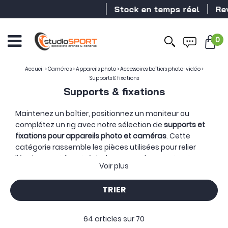
Stock en temps réel
Revendeur DJ
0
Accueil
>
Caméras
>
Appareils photo
>
Accessoires boîtiers photo-vidéo
>
Supports & fixations
Supports & fixations
Maintenez un boîtier, positionnez un moniteur ou
complétez un rig avec notre sélection de
supports et
fixations pour appareils photo et caméras
. Cette
catégorie rassemble les pièces utilisées pour relier
l’équipement à un trépied, une sangle, une structure
Voir plus
de tournage ou un autre accessoire.
Plateaux, pinces, bras articulés et supports rapides
TRIER
permettent de placer chaque élément de la
configuration à l’endroit prévu tout en conservant un
ensemble stable et accessible.
Les filetages 1/4 et
64 articles sur
70