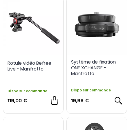
Clips de portage, platines, pinces de bureau,
ventouses et
systèmes de fixation photo-vidéo
complètent cette sélection pour relier le matériel à une
bandoulière, un poste de travail, un véhicule ou une
structure de production.
Système de fixation
Rotule vidéo Befree
ONE XCHANGE -
Live - Manfrotto
Manfrotto
Dispo sur commande
Dispo sur commande
119,00 €
19,99 €