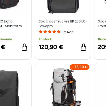
RO Light
Sac à dos Truckee BP 250 LX -
Sac 
M - Manfrotto
Lowepro
Fron
2
Avis
ommande
En stock
Disp
 €
120,90 €
20
- 75,90 €