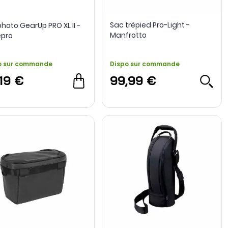
Sac trépied Pro-Light -
photo GearUp PRO XL II -
Manfrotto
pro
o sur commande
Dispo sur commande
,19 €
99,99 €