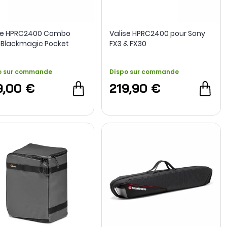
se HPRC2400 Combo
Valise HPRC2400 pour Sony
 Blackmagic Pocket
FX3 & FX30
ma 6K ou 4K +
abones
o sur commande
Dispo sur commande
9,00 €
219,90 €