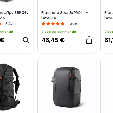
hotoSport BP 24L
Étui photo GearUp PRO L II -
Étui 
epro
Lowepro
Lowe
3
Avis
1
Avis
ommande
Dispo sur commande
Disp
 €
46,45 €
61