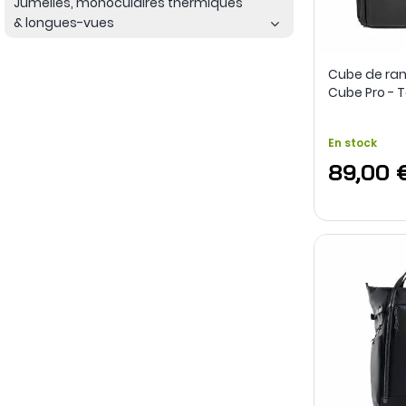
Jumelles, monoculaires thermiques
& longues-vues
Cube de ra
Cube Pro - T
En stock
89,00 