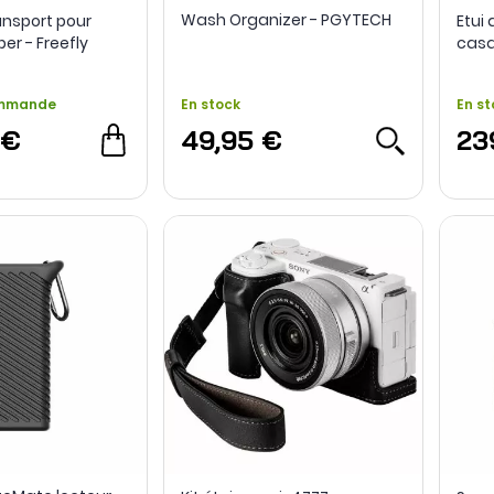
Wash Organizer - PGYTECH
ansport pour
Etui
r - Freefly
casq
Holl
ommande
En stock
En st
 €
49,95 €
23