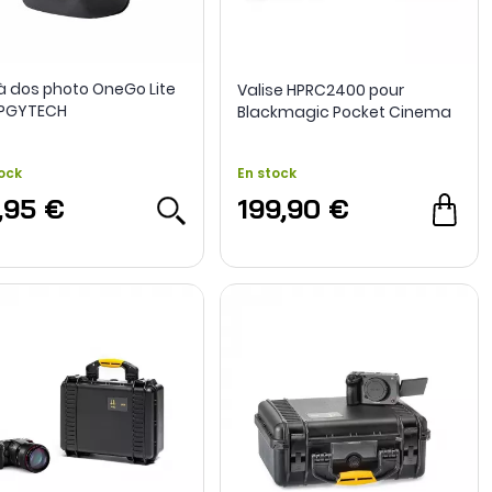
à dos photo OneGo Lite
Valise HPRC2400 pour
- PGYTECH
Blackmagic Pocket Cinema
Camera 6K Pro
ock
En stock
,95 €
199,90 €