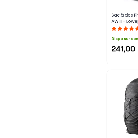
Sac à dos P
AW III - Low
Dispo sur c
241,00