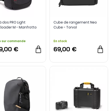
à dos PRO Light
Cube de rangement Neo
tloader M - Manfrotto
Cube - Torvol
o sur commande
En stock
9,00 €
69,00 €