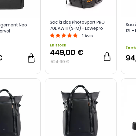
Sac à dos PhotoSport PRO
Sac 
ngement Neo
70L AW III (S-M) - Lowepro
12L 
orvol
1
Avis
En stock
En st
449,00 €
€
94
524,90 €