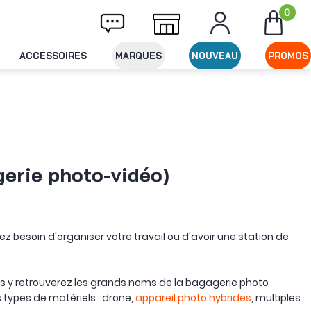
0
ison offerte dès 49€ d'achat
Expédition le
ACCESSOIRES
MARQUES
NOUVEAU
PROMOS
erie photo-vidéo)
ez besoin d'organiser votre travail ou d'avoir une station de
us y retrouverez les grands noms de la bagagerie photo
 types de matériels : drone,
appareil photo hybrides
, multiples