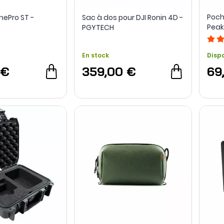
Poch
nePro ST -
Sac à dos pour DJI Ronin 4D -
Peak
PGYTECH
En stock
Disp
 €
359,00 €
69