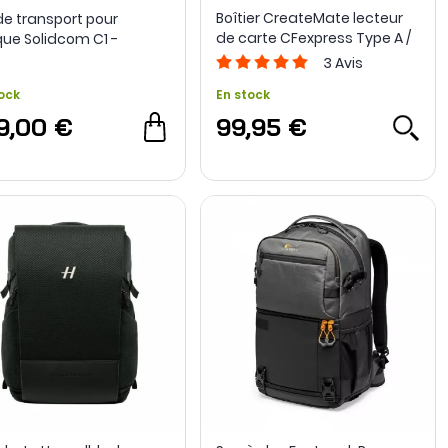
Boîtier CreateMate lecteur
 de transport pour
de carte CFexpress Type A /
ue Solidcom C1 -
SD à haute vitesse -
yland
3
Avis
PGYTECH
ock
En stock
9,00 €
99,95 €