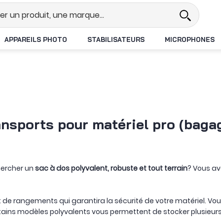
Revendeur DJI N°1 en France
Livra
APPAREILS PHOTO
STABILISATEURS
MICROPHONES
nsports pour matériel pro (bagag
hercher un
sac à dos polyvalent, robuste et tout terrain
? Vous av
de rangements qui garantira la sécurité de votre matériel. Vo
rtains modèles polyvalents vous permettent de stocker plusieurs