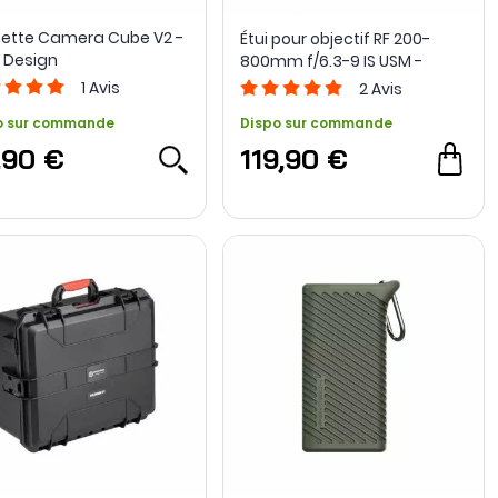
ette Camera Cube V2 -
Étui pour objectif RF 200-
 Design
800mm f/6.3-9 IS USM -
Canon
1
Avis
2
Avis
o sur commande
Dispo sur commande
,90 €
119,90 €