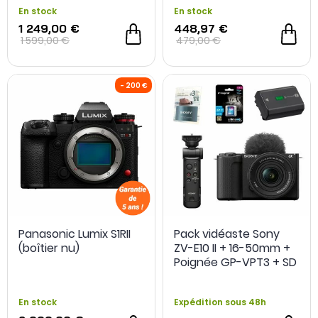
En stock
En stock
1 249,00 €
448,97 €
1 599,00 €
479,00 €
Panasonic Lumix S1RII
Pack vidéaste Sony
(boîtier nu)
ZV-E10 II + 16-50mm +
Poignée GP-VPT3 + SD
128Go + 2e Batterie
FZ100 + Extension de
En stock
Expédition sous 48h
garantie