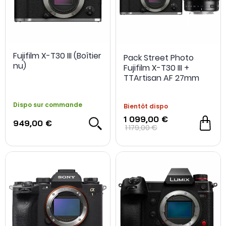
Fujifilm X-T30 III (Boîtier
Pack Street Photo
nu)
Fujifilm X-T30 III +
TTArtisan AF 27mm
f/2.8
Dispo sur commande
Bientôt dispo
1 099,00 €
949,00 €
1 179,00 €