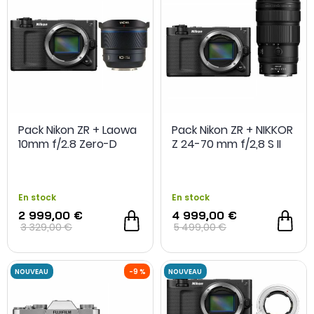
Pack Nikon ZR + Laowa
Pack Nikon ZR + NIKKOR
10mm f/2.8 Zero-D
Z 24-70 mm f/2,8 S II
NOUVEAU
-14 %
En stock
En stock
2 999,00 €
4 999,00 €
3 329,00 €
5 499,00 €