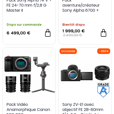
Pack Sony Alpha 7R V +
Pack
FE 24-70 mm f/2,8 G
aventure/créateur
Master II
Sony Alpha 6700 +
optique 18-105mm +
carte SD 64Go +
Dispo sur commande
Bientôt dispo
fixation sac à dos +
seconde batterie
1 999,00 €
6 499,00 €
2 499,00 €
Pack Vidéo
Sony ZV-E1 avec
Anamorphique Canon
objectif FE 28-60mm