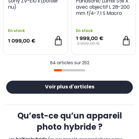
Sony ZV-E10 II (boîtier
Panasonic Lumix S5II X
NOUVEAU
nu)
avec objectif L 28-200
mm f/4-7,1 S Macro
En stock
En stock
1 999,00 €
1 099,00 €
2 999,00 €
64 articles sur
252
Voir plus d'articles
Qu’est-ce qu’un appareil
photo hybride ?