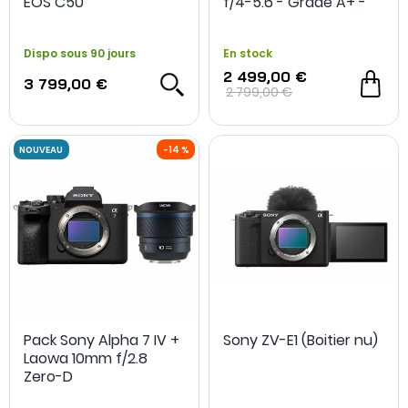
EOS C50
f/4-5.6 - Grade A+ -
Occasion
Dispo sous 90 jours
En stock
2 499,00 €
3 799,00 €
2 799,00 €
Pack Sony Alpha 7 IV +
Sony ZV-E1 (Boitier nu)
Laowa 10mm f/2.8
Zero-D
-200€ achat cumul