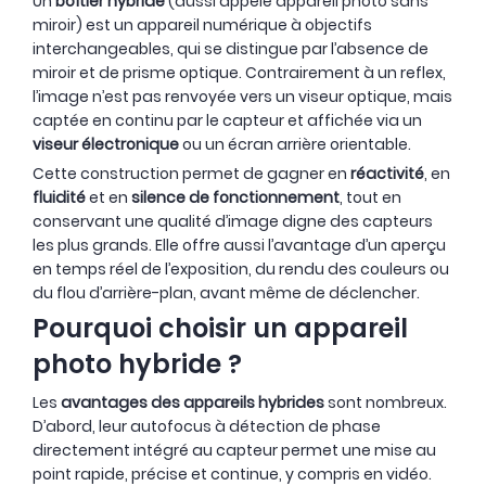
Un
boîtier hybride
(aussi appelé appareil photo sans
miroir) est un appareil numérique à objectifs
interchangeables, qui se distingue par l’absence de
miroir et de prisme optique. Contrairement à un reflex,
NOUVEAU
- 330 €
NOUVEAU
l’image n’est pas renvoyée vers un viseur optique, mais
captée en continu par le capteur et affichée via un
viseur électronique
ou un écran arrière orientable.
Cette construction permet de gagner en
réactivité
, en
fluidité
et en
silence de fonctionnement
, tout en
conservant une qualité d’image digne des capteurs
les plus grands. Elle offre aussi l’avantage d’un aperçu
en temps réel de l’exposition, du rendu des couleurs ou
du flou d’arrière-plan, avant même de déclencher.
Pourquoi choisir un appareil
photo hybride ?
Les
avantages des appareils hybrides
sont nombreux.
D’abord, leur autofocus à détection de phase
directement intégré au capteur permet une mise au
point rapide, précise et continue, y compris en vidéo.