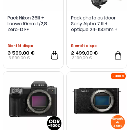
Pack Nikon Z6III +
Pack photo outdoor
Laowa 10mm f/2,8
Sony Alpha 7 III +
Zero-D FF
optique 24-150mm +
carte SD 64Go +
extension de garantie
Bientôt dispo
Bientôt dispo
+ fixation sac à dos +
batterie
3 599,00 €
2 499,00 €
3 999,00 €
3 199,00 €