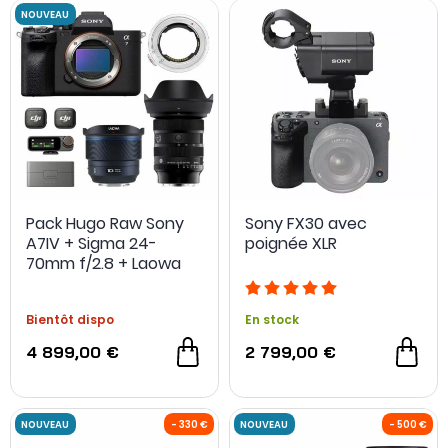
OCCASION
Pack Hugo Raw Sony
Sony FX30 avec
A7IV + Sigma 24-
poignée XLR
70mm f/2.8 + Laowa
10mm f/2.8 + DJI Mic 3
Bientôt dispo
En stock
4 899,00 €
2 799,00 €