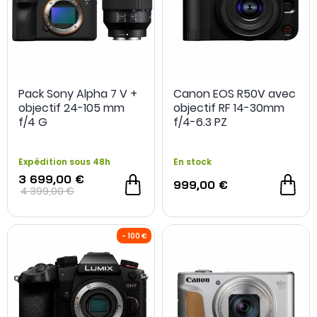
Pack Sony Alpha 7 V +
Canon EOS R50V avec
objectif 24-105 mm
objectif RF 14-30mm
f/4 G
f/4-6.3 PZ
Expédition sous 48h
En stock
3 699,00 €
999,00 €
4 399,00 €
NOUVEAU
- 700 €