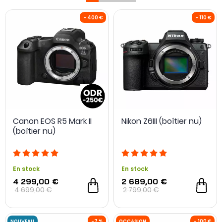
Que vous recherchiez un
boîtier hybride compact
pour
voyager léger ou que vous souhaitiez investir dans le
meilleur appareil photo hybride
pour monter en gamme,
cette catégorie regroupe les références des plus grandes
marques du marché. Elle s’adresse aussi bien aux
amateurs qui veulent progresser avec le
meilleur appareil
photo hybride débutant
, qu’aux photographes confirmés
- 400 €
souhaitant
choisir leur boîtier hybride
en fonction de leurs
pratiques photo ou vidéo. Polyvalents, réactifs et évolutifs,
les hybrides s’imposent comme un format durable et
performant à long terme.
Canon EOS R5 Mark II
Nikon Z6III (boîtier nu)
(boîtier nu)
En stock
En stock
4 299,00 €
2 689,00 €
4 699,00 €
2 799,00 €