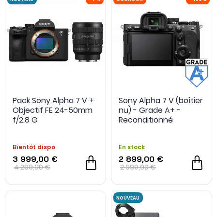
Pack Sony Alpha 7 V +
Sony Alpha 7 V (boîtier
NOUVEAU
-7 %
OCCASION
Objectif FE 24-50mm
nu) - Grade A+ -
f/2.8 G
Reconditionné
Bientôt dispo
En stock
3 999,00 €
2 899,00 €
4 299,00 €
2 999,00 €