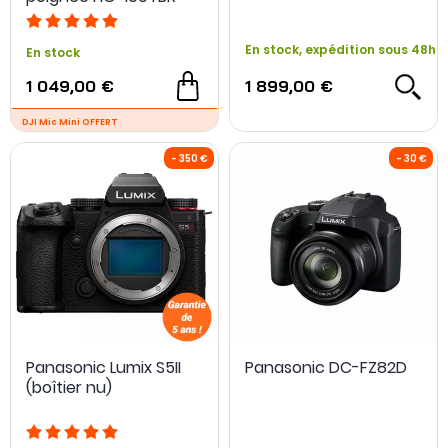
Micro DM-E100 + Carte
SD 128Go
En stock, expédition sous 48h
En stock
1 049,00 €
1 899,00 €
- 95 €
Panasonic Lumix S5II
Panasonic DC-FZ82D
(boîtier nu)