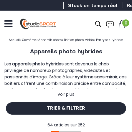
Stock en temps réel
Revendeur D
0
Accueil
>
Caméras
>
Appareils photo
>
Boitiers photo-vidéo
>
Par type
>
Hybrides
Appareils photo hybrides
Les
appareils photo hybrides
sont devenus le choix
privilégié de nombreux photographes, vidéastes et
passionnés d’image. Grâce à leur
système sans miroir
, ces
boîtiers offrent une combinaison précise entre compacité,
performance et polyvalence, combinant un capteur de
Voir plus
grande taille avec un viseur électronique et une large
compatibilité optique, sans le mécanisme reflex
TRIER & FILTRER
traditionnel. Ils embarquent les
dernières technologies en
matière d’autofocus
,
de traitement d’image
et
d’enregistrement vidéo
, tout en permettant
64 articles sur
252
l’interchangeabilité des objectifs.