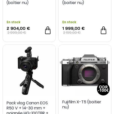
(boîtier nu)
(boitier nu)
En stock
En stock
2 904,00 €
1 999,00 €
2 999,00 €
2 199,00 €
Fujifilm X-T5 (boitier
Pack vlog Canon EOS
nu)
R50 V + 14-30 mm +
poignée HG-100TBR +