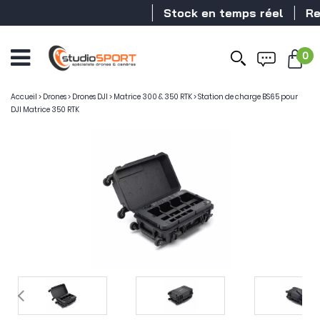
Stock en temps réel
Reve
0
Accueil
>
Drones
>
Drones DJI
>
Matrice 300 & 350 RTK
>
Station de charge BS65 pour
DJI Matrice 350 RTK