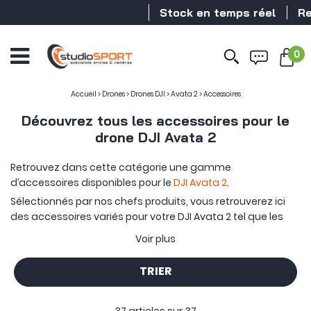
Stock en temps réel
Revendeu
0
Accueil
>
Drones
>
Drones DJI
>
Avata 2
>
Accessoires
Découvrez tous les accessoires pour le
drone DJI Avata 2
Retrouvez dans cette catégorie une gamme
d’accessoires disponibles pour le
DJI Avata 2
.
Sélectionnés par nos chefs produits, vous retrouverez ici
des accessoires variés pour votre DJI Avata 2 tel que les
assurances DJI Care
, des accessoires divers et variés ou
Voir plus
encore des pistes de décollage/atterrissage. Vous
retrouverez également des
accessoires officiels
DJI
pour le
TRIER
DJI Avata 2.
Tous les accessoires sont élaborés dans le but d'
optimiser