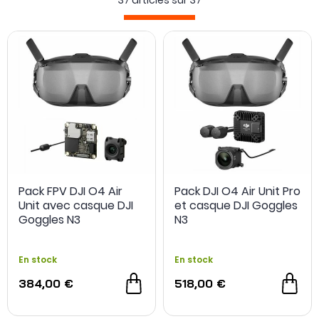
37 articles sur
37
l'usage de votre drone
en prolongeant sa durée de vol ou
en améliorant votre confort de pilotage.
Pack FPV DJI O4 Air
Pack DJI O4 Air Unit Pro
Unit avec casque DJI
et casque DJI Goggles
Goggles N3
N3
En stock
En stock
384,00 €
518,00 €