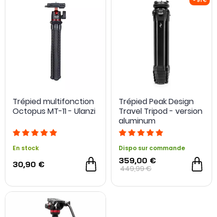
Trépied multifonction
Trépied Peak Design
Octopus MT-11 - Ulanzi
Travel Tripod - version
NOUVEAU
aluminum
En stock
Dispo sur commande
359,00 €
30,90 €
449,99 €