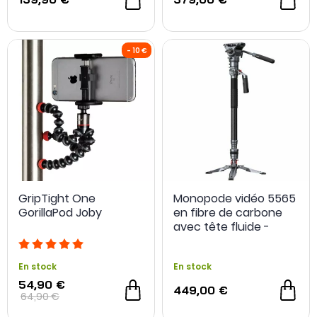
NOUVEAU
NOUVEAU
GripTight One
Monopode vidéo 5565
GorillaPod Joby
en fibre de carbone
avec tête fluide -
SmallRig
En stock
En stock
54,90 €
449,00 €
64,90 €