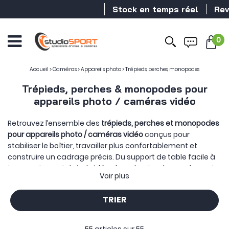
Stock en temps réel
Revendeur D
0
Accueil
>
Caméras
>
Appareils photo
>
Trépieds, perches, monopodes
Trépieds, perches & monopodes pour
appareils photo / caméras vidéo
Retrouvez l’ensemble des
trépieds, perches et monopodes
pour appareils photo / caméras vidéo
conçus pour
stabiliser le boîtier, travailler plus confortablement et
construire un cadrage précis. Du support de table facile à
transporter au trépied vidéo plus robuste, chaque format
Voir plus
répond à une manière différente de photographier ou de
filmer.
TRIER
Un
trépied pour appareil photo
repose sur trois appuis afin
d’offrir une position stable pour la photographie, les poses
longues, les plans fixes ou les séquences vidéo. Selon les