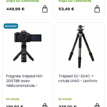
Dispo sur commande
Dispo sur commande
449,99 €
53,49 €
Poignée trépied HG-
Trépied SC-324C +
200TBR avec
rotule LH40 - Leofoto
télécommande -
Canon
En stock
En stock
139,90 €
379,00 €