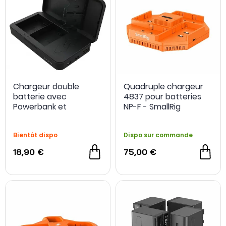
Chargeur double
Quadruple chargeur
batterie avec
4837 pour batteries
Powerbank et
NP-F - SmallRig
stockage carte SD
pour batterie NP-FZ100
Bientôt dispo
Dispo sur commande
- PATONA
18,90 €
75,00 €