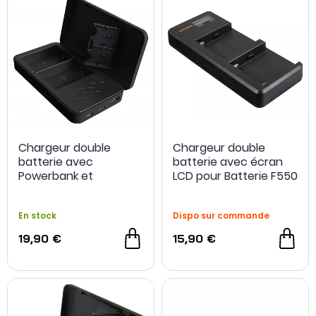
Chargeur double
Chargeur double
batterie avec
batterie avec écran
Powerbank et
LCD pour Batterie F550
stockage carte SD
F750 F970 - PATONA
pour batterie LP-E6 -
En stock
Dispo sur commande
PATONA
19,90 €
15,90 €