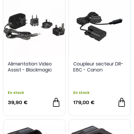
des chargeurs V-Mount ont également rejoint cette
famille pour alimenter ou recharger plusieurs
équipements depuis une source commune.
Chargeurs dédiés, modèles universels, stations
multibatteries et
alimentations secteur photo-vidéo
couvrent ainsi différents besoins autour du boîtier,
depuis la préparation des batteries jusqu’à l’utilisation
continue de l’appareil.
Alimentation Video
Coupleur secteur DR-
Assist - Blackmagic
E6C - Canon
En stock
En stock
39,90 €
179,00 €