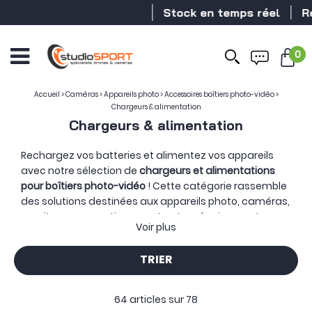
Stock en temps réel
Revendeur DJ
0
Accueil
>
Caméras
>
Appareils photo
>
Accessoires boîtiers photo-vidéo
>
Chargeurs & alimentation
Chargeurs & alimentation
Rechargez vos batteries et alimentez vos appareils
avec notre sélection de
chargeurs et alimentations
pour boîtiers photo-vidéo
! Cette catégorie rassemble
des solutions destinées aux appareils photo, caméras,
moniteurs, convertisseurs et autres équipements
Voir plus
utilisés autour d’une configuration de prise de vue.
Du chargeur compact emporté sur le terrain à
TRIER
l’alimentation secteur installée sur un plateau, ces
accessoires assurent la continuité énergétique de
l’équipement.
Les modèles simples, doubles, triples ou
64 articles sur
78