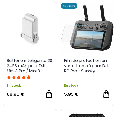
Batterie intelligente 2S
Film de protection en
2453 mAh pour DJI
verre trempé pour DJI
NOUVEAU
Mini 3 Pro / Mini 3
RC Pro - Sunsky
En stock
En stock
68,90 €
5,95 €