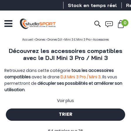
Stock en temps réel
Revendeur D
0
Accueil
>
Drones
>
Drones DJI
>
Mini 3 & Mini 3 Pro
>
Accessoires
Découvrez les accessoires compatibles
avec le DJI Mini 3 Pro / Mini 3
Retrouvez dans cette catégorie
tous les accessoires
compatibles
avec le drone
DJI Mini 3 Pro /
Mini 3
. Ils vous
permettront de
décupler ses possibilités et améliorer son
utilisation
.
Les
accessoires officiels DJI
conçus pour le DJI Mini 3 Pro /
Voir plus
Mini 3 sont à retrouver ci-dessous. Mais d'autres fabricants
ont conçus des produits pour l'utilisation de ce drone. On
TRIER
retrouve également des accessoires indispensables pour
tout bon télépilote de drone comme la tablette, la piste de
décollage / atterrissage, l'
assurance DJI Care Refresh
ou