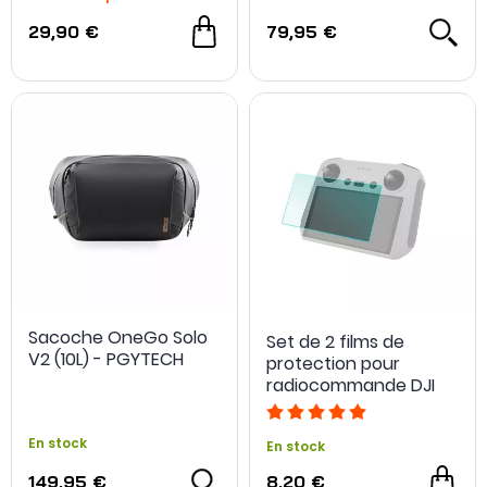
29,90 €
79,95 €
Sacoche OneGo Solo
Set de 2 films de
V2 (10L) - PGYTECH
protection pour
radiocommande DJI
RC - Sunnylife
En stock
En stock
149,95 €
8,20 €