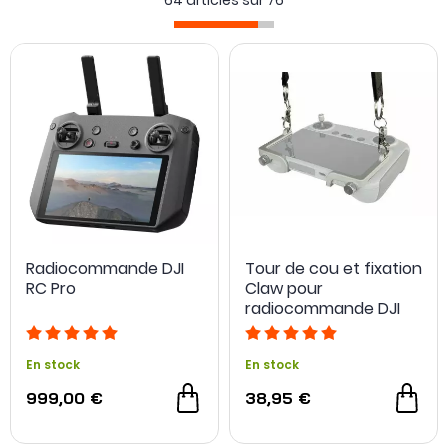
64 articles sur
76
encore le sac LiPo pour protéger la
batterie
du drone.
Si vous avez opté pour la
version classique du DJI Mini 3 Pro
/
Mini 3
ou
sa version sans radiocommande
, vous pourriez
être intéressé par la
radiocommande DJI RC
, elle offre un
grand écran lumineux
et vous permet de vous passer de
votre smartphone durant vos sessions de vol avec le DJI
Mini 3 Pro.
Radiocommande DJI
Tour de cou et fixation
RC Pro
Claw pour
radiocommande DJI
RC / RC 2 - LifThor
En stock
En stock
999,00 €
38,95 €