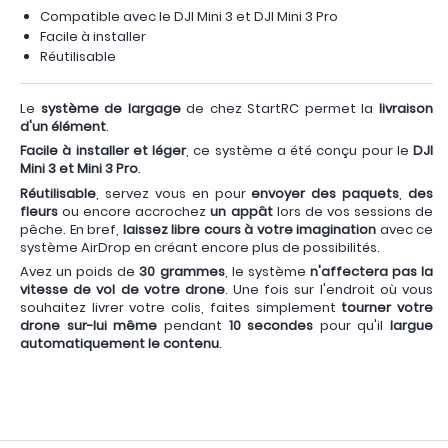
Compatible avec le DJI Mini 3 et DJI Mini 3 Pro
Facile à installer
Réutilisable
Le
système de largage
de chez StartRC permet la
livraison
d'un élément
.
Facile à installer et léger
, ce système a été conçu pour le
DJI
Mini 3 et Mini 3 Pro
.
Réutilisable
, servez vous en pour
envoyer des paquets
,
des
fleurs
ou encore accrochez
un appât
lors de vos sessions de
pêche. En bref,
laissez libre cours à votre imagination
avec ce
système AirDrop en créant encore plus de possibilités.
Avez un poids de
30 grammes
, le système
n'affectera pas la
vitesse de vol de votre drone
. Une fois sur l'endroit où vous
souhaitez livrer votre colis, faites simplement
tourner votre
drone sur-lui même
pendant
10 secondes
pour qu'il
largue
automatiquement le contenu
.