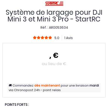
Système de largage pour DJI
Mini 3 et Mini 3 Pro - StartRC
Réf. :
AR0053634
5.0
1 Avis
,
€
au lieu de
€
Commandez
dès maintenant
pour une livraison
mardi
via
Chronopost 24h - point relais
POINTS FORTS :